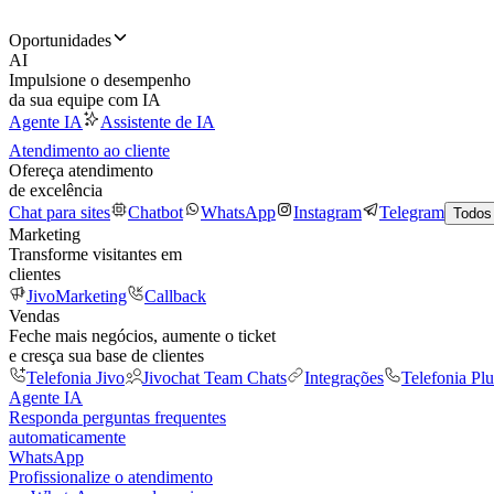
Oportunidades
AI
Impulsione o desempenho
da sua equipe com IA
Agente IA
Assistente de IA
Atendimento ao cliente
Ofereça atendimento
de excelência
Chat para sites
Chatbot
WhatsApp
Instagram
Telegram
Todos
Marketing
Transforme visitantes em
clientes
JivoMarketing
Callback
Vendas
Feche mais negócios, aumente o ticket
e cresça sua base de clientes
Telefonia Jivo
Jivochat Team Chats
Integrações
Telefonia Plu
Agente IA
Responda perguntas frequentes
automaticamente
WhatsApp
Profissionalize o atendimento