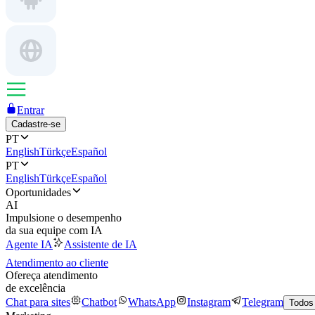
Entrar
Cadastre-se
PT
English
Türkçe
Español
PT
English
Türkçe
Español
Oportunidades
AI
Impulsione o desempenho
da sua equipe com IA
Agente IA
Assistente de IA
Atendimento ao cliente
Ofereça atendimento
de excelência
Chat para sites
Chatbot
WhatsApp
Instagram
Telegram
Todos