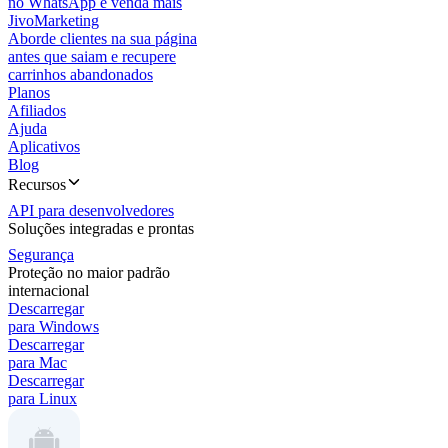
no WhatsApp e venda mais
JivoMarketing
Aborde clientes na sua página
antes que saiam e recupere
carrinhos abandonados
Planos
Afiliados
Ajuda
Aplicativos
Blog
Recursos
API para desenvolvedores
Soluções integradas e prontas
Segurança
Proteção no maior padrão
internacional
Descarregar
para Windows
Descarregar
para Mac
Descarregar
para Linux