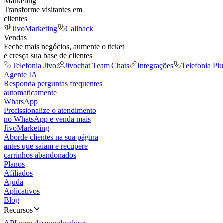
Marketing
Transforme visitantes em
clientes
JivoMarketing
Callback
Vendas
Feche mais negócios, aumente o ticket
e cresça sua base de clientes
Telefonia Jivo
Jivochat Team Chats
Integrações
Telefonia Plu
Agente IA
Responda perguntas frequentes
automaticamente
WhatsApp
Profissionalize o atendimento
no WhatsApp e venda mais
JivoMarketing
Aborde clientes na sua página
antes que saiam e recupere
carrinhos abandonados
Planos
Afiliados
Ajuda
Aplicativos
Blog
Recursos
API para desenvolvedores