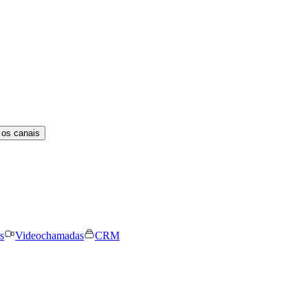
 os canais
s
Videochamadas
CRM