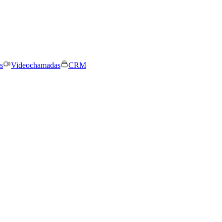
s
Videochamadas
CRM