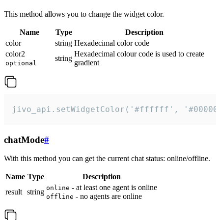
This method allows you to change the widget color.
Name
Type
Description
color
string
Hexadecimal color code
color2
Hexadecimal colour code is used to create
string
gradient
optional
jivo_api.setWidgetColor('#ffffff', '#00000
chatMode
#
With this method you can get the current chat status: online/offline.
Name
Type
Description
- at least one agent is online
online
result
string
- no agents are online
offline