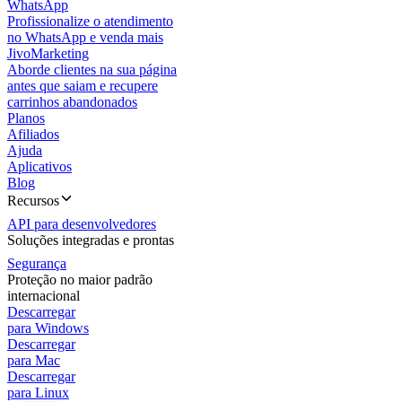
WhatsApp
Profissionalize o atendimento
no WhatsApp e venda mais
JivoMarketing
Aborde clientes na sua página
antes que saiam e recupere
carrinhos abandonados
Planos
Afiliados
Ajuda
Aplicativos
Blog
Recursos
API para desenvolvedores
Soluções integradas e prontas
Segurança
Proteção no maior padrão
internacional
Descarregar
para Windows
Descarregar
para Mac
Descarregar
para Linux