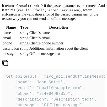
It returns
if the passed parameters are correct. And
{result: 'ok'}
it returns
, where
{result: 'fail', error: errReason}
errReason is the validation error of the passed parameters, or the
reason why you can not send an offline message.
Name
Type
Description
name
string
Client's name
email
string
Client's email
phone
string
Client's phone number
description
string
Additional information about the client
message
string
Offline message text
let apiResult = jivo_api.sendOfflineMessage
    "name": "John Smith",

    "email": "email@example.com",

    "phone": "+14084987855",

    "description": "Description text",

    "message": "Offline message"
