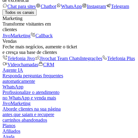
de excelência
Chat para sites
Chatbot
WhatsApp
Instagram
Telegram
Todos os canais
Marketing
Transforme visitantes em
clientes
JivoMarketing
Callback
Vendas
Feche mais negócios, aumente o ticket
e cresça sua base de clientes
Telefonia Jivo
Jivochat Team Chats
Integrações
Telefonia Plus
Videochamadas
CRM
Agente IA
Responda perguntas frequentes
automaticamente
WhatsApp
Profissionalize o atendimento
no WhatsApp e venda mais
JivoMarketing
Aborde clientes na sua página
antes que saiam e recupere
carrinhos abandonados
Planos
Afiliados
Ajuda