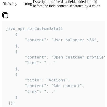
Description of the data field, added in bold
fileds.key
string
before the field content, separated by a colon
jivo_api.setCustomData([

    {

        "content": "User balance: $56",

    },

    {

        "content": "Open customer profile",
        "link": "..."

    },

    {

        "title": "Actions",

        "content": "Add contact",

        "link": "..."

    }

 ]);