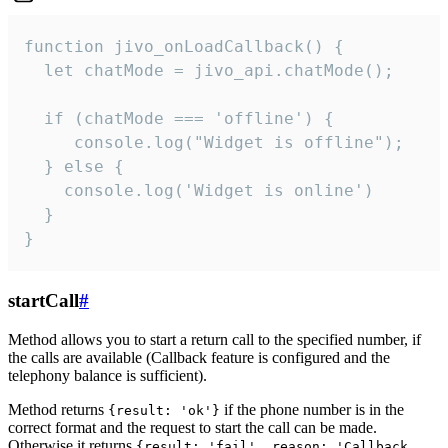
function jivo_onLoadCallback() {

  let chatMode = jivo_api.chatMode();

  if (chatMode === 'offline') {

     console.log("Widget is offline");

  } else {

    console.log('Widget is online')

  }

}
startCall
#
Method allows you to start a return call to the specified number, if
the calls are available (Callback feature is configured and the
telephony balance is sufficient).
Method returns
if the phone number is in the
{result: 'ok'}
correct format and the request to start the call can be made.
Otherwise it returns
{result: 'fail', reason: 'Callback