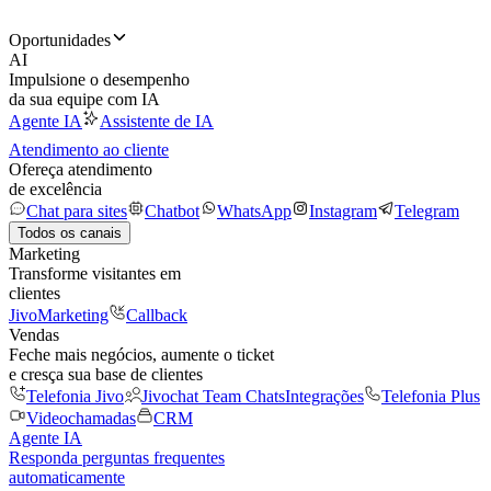
Oportunidades
AI
Impulsione o desempenho
da sua equipe com IA
Agente IA
Assistente de IA
Atendimento ao cliente
Ofereça atendimento
de excelência
Chat para sites
Chatbot
WhatsApp
Instagram
Telegram
Todos os canais
Marketing
Transforme visitantes em
clientes
JivoMarketing
Callback
Vendas
Feche mais negócios, aumente o ticket
e cresça sua base de clientes
Telefonia Jivo
Jivochat Team Chats
Integrações
Telefonia Plus
Videochamadas
CRM
Agente IA
Responda perguntas frequentes
automaticamente