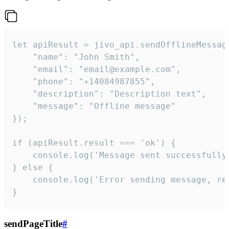
let apiResult = jivo_api.sendOfflineMessage
    "name": "John Smith",

    "email": "email@example.com",

    "phone": "+14084987855",

    "description": "Description text",

    "message": "Offline message"

});

if (apiResult.result === 'ok') {

    console.log('Message sent successfully'
} else {

    console.log('Error sending message, rea
}
sendPageTitle
#