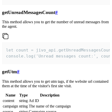
getUnreadMessagesCount
#
This method allows you to get the number of unread messages from
the agent.
let count = jivo_api.getUnreadMessagesCount
console.log('Unread messages count:', coun
getUtm
#
This method allows you to get utm tags, if the website url contained
them at the time of the visitor's first site visit.
Name
Type
Description
content
string
Ad ID
campaign
string
The name of the campaign
source
string
Campaign source