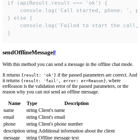
if (apiResult.result === 'ok') {

    console.log('Call started, phone: ', ph
} else {

    console.log('Failed to start the call,
}
sendOfflineMessage
#
With this method you can send a message in the offline chat mode.
It returns
if the passed parameters are correct. And
{result: 'ok'}
it returns
, where
{result: 'fail', error: errReason}
errReason is the validation error of the passed parameters, or the
reason why you can not send an offline message.
Name
Type
Description
name
string
Client's name
email
string
Client's email
phone
string
Client's phone number
description
string
Additional information about the client
message
string
Offline message text