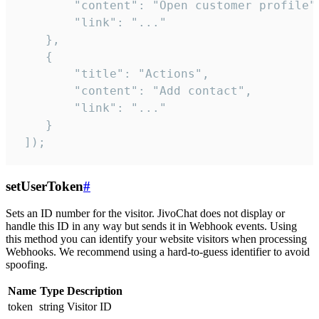
        "content": "Open customer profile",
        "link": "..."

    },

    {

        "title": "Actions",

        "content": "Add contact",

        "link": "..."

    }

 ]);
setUserToken
#
Sets an ID number for the visitor. JivoChat does not display or
handle this ID in any way but sends it in Webhook events. Using
this method you can identify your website visitors when processing
Webhooks. We recommend using a hard-to-guess identifier to avoid
spoofing.
Name
Type
Description
token
string
Visitor ID