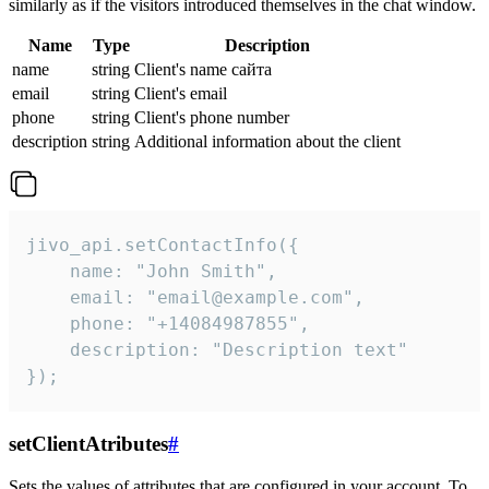
similarly as if the visitors introduced themselves in the chat window.
Name
Type
Description
name
string
Client's name сайта
email
string
Client's email
phone
string
Client's phone number
description
string
Additional information about the client
jivo_api.setContactInfo({

    name: "John Smith",

    email: "email@example.com",

    phone: "+14084987855",

    description: "Description text"

});
setClientAtributes
#
Sets the values ​​of attributes that are configured in your account. To