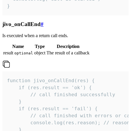
}
jivo_onCallEnd
#
Is executed when a return call ends.
Name
Type
Description
result
object
The result of a callback
optional
function jivo_onCallEnd(res) {

    if (res.result == 'ok') {

        // call finished successfully

    }

    if (res.result == 'fail') {

        // call finished with errors or can
        console.log(res.reason); // reason 
    }
