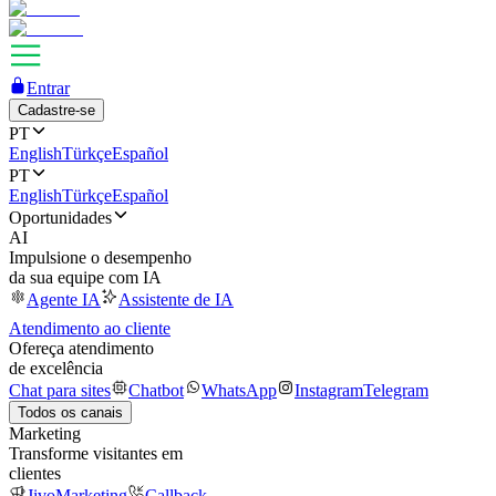
Entrar
Cadastre-se
PT
English
Türkçe
Español
PT
English
Türkçe
Español
Oportunidades
AI
Impulsione o desempenho
da sua equipe com IA
Agente IA
Assistente de IA
Atendimento ao cliente
Ofereça atendimento
de excelência
Chat para sites
Chatbot
WhatsApp
Instagram
Telegram
Todos os canais
Marketing
Transforme visitantes em
clientes
JivoMarketing
Callback