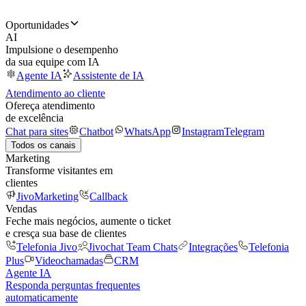
Oportunidades
AI
Impulsione o desempenho
da sua equipe com IA
Agente IA
Assistente de IA
Atendimento ao cliente
Ofereça atendimento
de excelência
Chat para sites
Chatbot
WhatsApp
Instagram
Telegram
Todos os canais
Marketing
Transforme visitantes em
clientes
JivoMarketing
Callback
Vendas
Feche mais negócios, aumente o ticket
e cresça sua base de clientes
Telefonia Jivo
Jivochat Team Chats
Integrações
Telefonia
Plus
Videochamadas
CRM
Agente IA
Responda perguntas frequentes
automaticamente