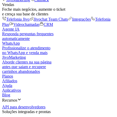
Vendas
Feche mais negócios, aumente o ticket
e cresça sua base de clientes
Telefonia Jivo
Jivochat Team Chats
Integrações
Telefonia
Plus
Videochamadas
CRM
Agente IA
Responda perguntas frequentes
automaticamente
WhatsApp
Profissionalize o atendimento
no WhatsApp e venda mais
JivoMarketing
Aborde clientes na sua página
antes que saiam e recupere
carrinhos abandonados
Planos
Afiliados
Ajuda
Aplicativos
Blog
Recursos
API para desenvolvedores
Soluções integradas e prontas