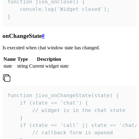
function jivo_onClose() {

    console.log('Widget closed');

}
onChangeState
#
Is executed when chat window state has changed.
Name
Type
Description
state
string
Current widget state
function jivo_onChangeState(state) {

    if (state == 'chat') {

        // widget is in the chat state

    }

    if (state == 'call' || state == 'chat/c
        // callback form is opened
