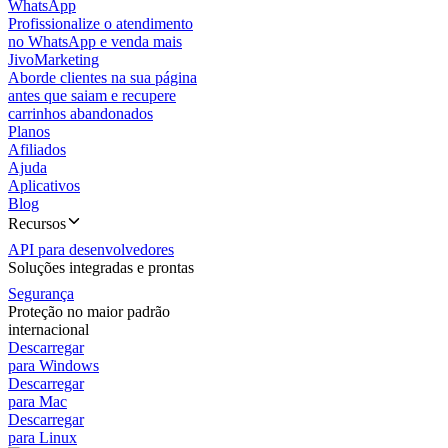
WhatsApp
Profissionalize o atendimento
no WhatsApp e venda mais
JivoMarketing
Aborde clientes na sua página
antes que saiam e recupere
carrinhos abandonados
Planos
Afiliados
Ajuda
Aplicativos
Blog
Recursos
API para desenvolvedores
Soluções integradas e prontas
Segurança
Proteção no maior padrão
internacional
Descarregar
para Windows
Descarregar
para Mac
Descarregar
para Linux