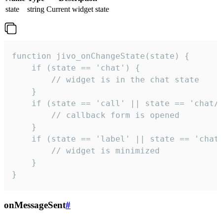
state
string
Current widget state
function jivo_onChangeState(state) {

    if (state == 'chat') {

        // widget is in the chat state

    }

    if (state == 'call' || state == 'chat/c
        // callback form is opened

    }

    if (state == 'label' || state == 'chat/
        // widget is minimized

    }

}
onMessageSent
#