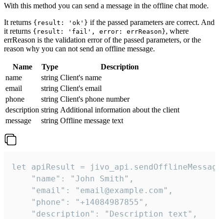
With this method you can send a message in the offline chat mode.
It returns
if the passed parameters are correct. And
{result: 'ok'}
it returns
, where
{result: 'fail', error: errReason}
errReason is the validation error of the passed parameters, or the
reason why you can not send an offline message.
Name
Type
Description
name
string
Client's name
email
string
Client's email
phone
string
Client's phone number
description
string
Additional information about the client
message
string
Offline message text
let apiResult = jivo_api.sendOfflineMessage
    "name": "John Smith",

    "email": "email@example.com",

    "phone": "+14084987855",

    "description": "Description text",
