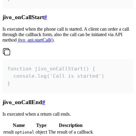
jivo_onCallStart
#
Is executed when the phone call is started. A client can order a call
through the callback form, also the call can be initiated via API
method
jivo_api.startCall()
.
function jivo_onCallStart() {

  console.log('Call is started')

}
jivo_onCallEnd
#
Is executed when a return call ends.
Name
Type
Description
result
object
The result of a callback
optional