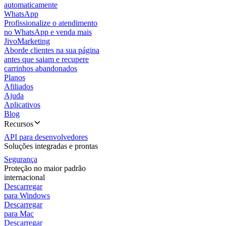
automaticamente
WhatsApp
Profissionalize o atendimento
no WhatsApp e venda mais
JivoMarketing
Aborde clientes na sua página
antes que saiam e recupere
carrinhos abandonados
Planos
Afiliados
Ajuda
Aplicativos
Blog
Recursos
API para desenvolvedores
Soluções integradas e prontas
Segurança
Proteção no maior padrão
internacional
Descarregar
para Windows
Descarregar
para Mac
Descarregar