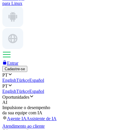
para Linux
Entrar
Cadastre-se
PT
English
Türkçe
Español
PT
English
Türkçe
Español
Oportunidades
AI
Impulsione o desempenho
da sua equipe com IA
Agente IA
Assistente de IA
Atendimento ao cliente