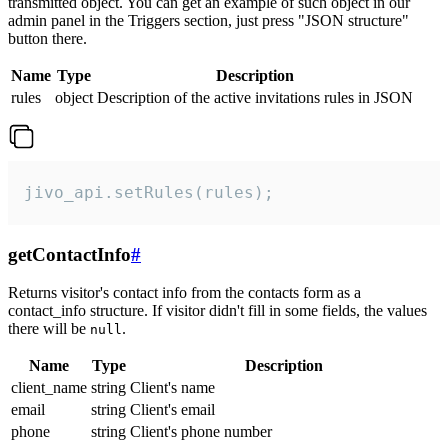
transmitted object. You can get an example of such object in our
admin panel in the Triggers section, just press "JSON structure"
button there.
Name
Type
Description
rules
object
Description of the active invitations rules in JSON
jivo_api.setRules(rules);
getContactInfo
#
Returns visitor's contact info from the contacts form as a
contact_info structure. If visitor didn't fill in some fields, the values
there will be
.
null
Name
Type
Description
client_name
string
Client's name
email
string
Client's email
phone
string
Client's phone number