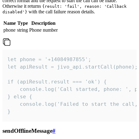
correct format and the request to start the call can be made.
Otherwise it returns
{result: 'fail', reason: 'Callback
with the call failure reason details.
disabled'}
Name
Type
Description
phone
string
Phone number
let phone = '+14084987855';

let apiResult = jivo_api.startCall(phone);

if (apiResult.result === 'ok') {

    console.log('Call started, phone: ', ph
} else {

    console.log('Failed to start the call,
}
sendOfflineMessage
#