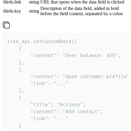
fileds.link
string
URL that opens when the data field is clicked
Description of the data field, added in bold
fileds.key
string
before the field content, separated by a colon
jivo_api.setCustomData([

    {

        "content": "User balance: $56",

    },

    {

        "content": "Open customer profile",
        "link": "..."

    },

    {

        "title": "Actions",

        "content": "Add contact",

        "link": "..."

    }
