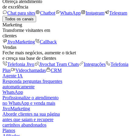
Ofereça atendimento
de excelência
Chat para sites
Chatbot
WhatsApp
Instagram
Telegram
Todos os canais
Marketing
Transforme visitantes em
clientes
JivoMarketing
Callback
Vendas
Feche mais negócios, aumente o ticket
e cresça sua base de clientes
Telefonia Jivo
Jivochat Team Chats
Integrações
Telefonia
Plus
Videochamadas
CRM
Agente IA
Responda perguntas frequentes
automaticamente
WhatsApp
Profissionalize o atendimento
no WhatsApp e venda mais
JivoMarketing
Aborde clientes na sua página
antes que saiam e recupere
carrinhos abandonados
Planos
Afiliados