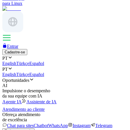
para Linux
Entrar
Cadastre-se
PT
English
Türkçe
Español
PT
English
Türkçe
Español
Oportunidades
AI
Impulsione o desempenho
da sua equipe com IA
Agente IA
Assistente de IA
Atendimento ao cliente
Ofereça atendimento
de excelência
Chat para sites
Chatbot
WhatsApp
Instagram
Telegram