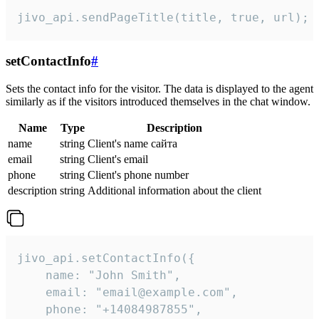
jivo_api.sendPageTitle(title, true, url);
setContactInfo
#
Sets the contact info for the visitor. The data is displayed to the agent
similarly as if the visitors introduced themselves in the chat window.
Name
Type
Description
name
string
Client's name сайта
email
string
Client's email
phone
string
Client's phone number
description
string
Additional information about the client
jivo_api.setContactInfo({

    name: "John Smith",

    email: "email@example.com",

    phone: "+14084987855",
