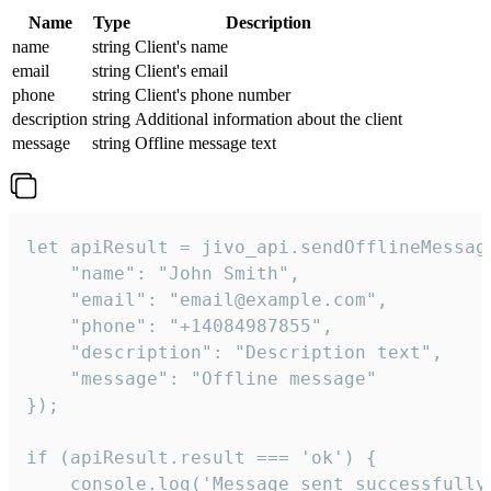
Name
Type
Description
name
string
Client's name
email
string
Client's email
phone
string
Client's phone number
description
string
Additional information about the client
message
string
Offline message text
let apiResult = jivo_api.sendOfflineMessage
    "name": "John Smith",

    "email": "email@example.com",

    "phone": "+14084987855",

    "description": "Description text",

    "message": "Offline message"

});

if (apiResult.result === 'ok') {

    console.log('Message sent successfully'