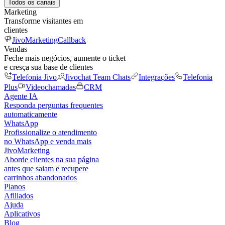
Todos os canais
Marketing
Transforme visitantes em
clientes
JivoMarketing
Callback
Vendas
Feche mais negócios, aumente o ticket
e cresça sua base de clientes
Telefonia Jivo
Jivochat Team Chats
Integrações
Telefonia
Plus
Videochamadas
CRM
Agente IA
Responda perguntas frequentes
automaticamente
WhatsApp
Profissionalize o atendimento
no WhatsApp e venda mais
JivoMarketing
Aborde clientes na sua página
antes que saiam e recupere
carrinhos abandonados
Planos
Afiliados
Ajuda
Aplicativos
Blog