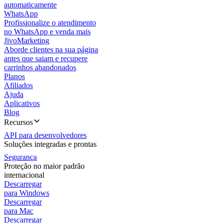
automaticamente
WhatsApp
Profissionalize o atendimento
no WhatsApp e venda mais
JivoMarketing
Aborde clientes na sua página
antes que saiam e recupere
carrinhos abandonados
Planos
Afiliados
Ajuda
Aplicativos
Blog
Recursos
API para desenvolvedores
Soluções integradas e prontas
Segurança
Proteção no maior padrão
internacional
Descarregar
para Windows
Descarregar
para Mac
Descarregar