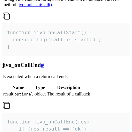
method
jivo_api.startCall()
.
function jivo_onCallStart() {

  console.log('Call is started')

}
jivo_onCallEnd
#
Is executed when a return call ends.
Name
Type
Description
result
object
The result of a callback
optional
function jivo_onCallEnd(res) {

    if (res.result == 'ok') {
