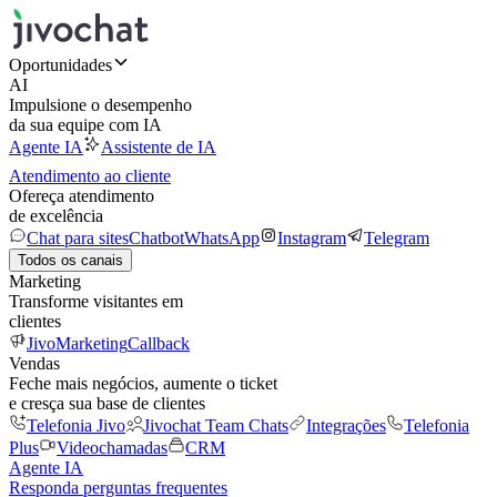
Oportunidades
AI
Impulsione o desempenho
da sua equipe com IA
Agente IA
Assistente de IA
Atendimento ao cliente
Ofereça atendimento
de excelência
Chat para sites
Chatbot
WhatsApp
Instagram
Telegram
Todos os canais
Marketing
Transforme visitantes em
clientes
JivoMarketing
Callback
Vendas
Feche mais negócios, aumente o ticket
e cresça sua base de clientes
Telefonia Jivo
Jivochat Team Chats
Integrações
Telefonia
Plus
Videochamadas
CRM
Agente IA
Responda perguntas frequentes