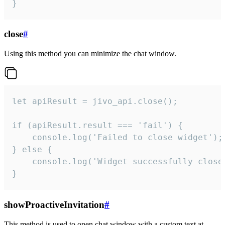
}
close
#
Using this method you can minimize the chat window.
let apiResult = jivo_api.close();

if (apiResult.result === 'fail') {

    console.log('Failed to close widget');

} else {

    console.log('Widget successfully close'
}
showProactiveInvitation
#
This method is used to open chat window with a custom text at