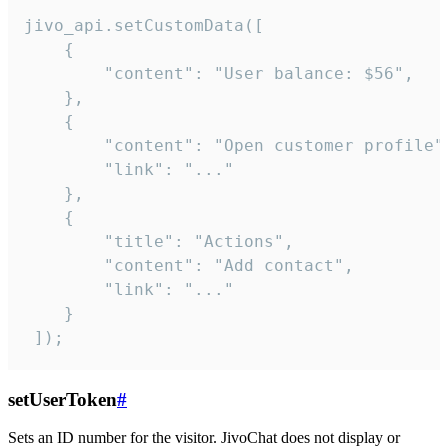
jivo_api.setCustomData([

    {

        "content": "User balance: $56",

    },

    {

        "content": "Open customer profile",
        "link": "..."

    },

    {

        "title": "Actions",

        "content": "Add contact",

        "link": "..."

    }

 ]);
setUserToken
#
Sets an ID number for the visitor. JivoChat does not display or