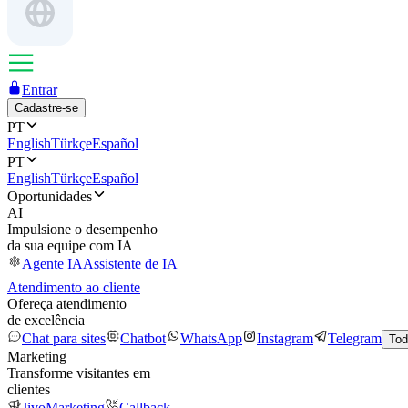
Entrar
Cadastre-se
PT
English
Türkçe
Español
PT
English
Türkçe
Español
Oportunidades
AI
Impulsione o desempenho
da sua equipe com IA
Agente IA
Assistente de IA
Atendimento ao cliente
Ofereça atendimento
de excelência
Chat para sites
Chatbot
WhatsApp
Instagram
Telegram
Tod
Marketing
Transforme visitantes em
clientes
JivoMarketing
Callback