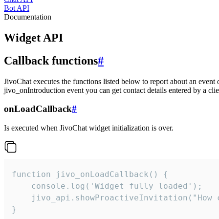
Bot API
Documentation
Widget API
Callback functions
#
JivoChat executes the functions listed below to report about an event 
jivo_onIntroduction event you can get contact details entered by a clie
onLoadCallback
#
Is executed when JivoChat widget initialization is over.
function jivo_onLoadCallback() {

    console.log('Widget fully loaded');

    jivo_api.showProactiveInvitation("How c
}