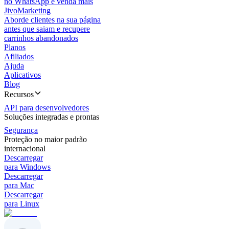
no WhatsApp e venda mais
JivoMarketing
Aborde clientes na sua página
antes que saiam e recupere
carrinhos abandonados
Planos
Afiliados
Ajuda
Aplicativos
Blog
Recursos
API para desenvolvedores
Soluções integradas e prontas
Segurança
Proteção no maior padrão
internacional
Descarregar
para Windows
Descarregar
para Mac
Descarregar
para Linux