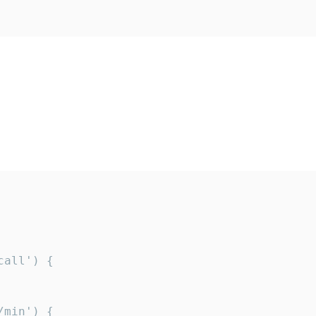
all') {

min') {
