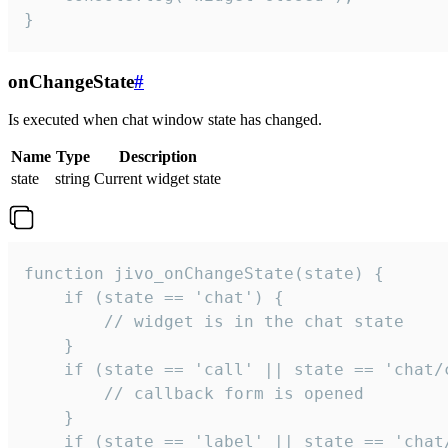
}
onChangeState
#
Is executed when chat window state has changed.
Name
Type
Description
state
string
Current widget state
function jivo_onChangeState(state) {

    if (state == 'chat') {

        // widget is in the chat state

    }

    if (state == 'call' || state == 'chat/c
        // callback form is opened

    }

    if (state == 'label' || state == 'chat/