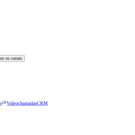
os os canais
s
Videochamadas
CRM