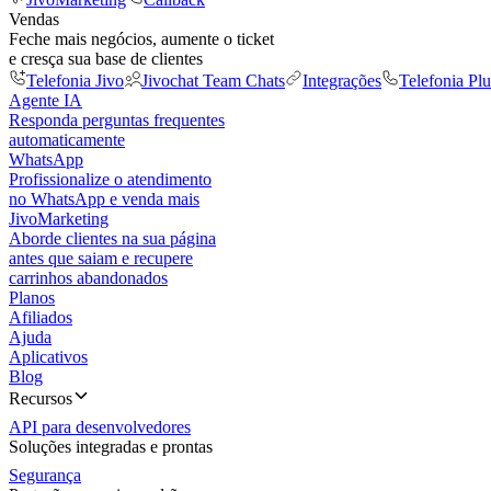
Vendas
Feche mais negócios, aumente o ticket
e cresça sua base de clientes
Telefonia Jivo
Jivochat Team Chats
Integrações
Telefonia Plu
Agente IA
Responda perguntas frequentes
automaticamente
WhatsApp
Profissionalize o atendimento
no WhatsApp e venda mais
JivoMarketing
Aborde clientes na sua página
antes que saiam e recupere
carrinhos abandonados
Planos
Afiliados
Ajuda
Aplicativos
Blog
Recursos
API para desenvolvedores
Soluções integradas e prontas
Segurança