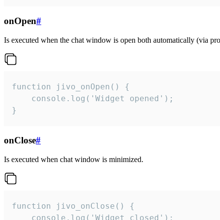
onOpen
#
Is executed when the chat window is open both automatically (via proa
function jivo_onOpen() {

    console.log('Widget opened');

}
onClose
#
Is executed when chat window is minimized.
function jivo_onClose() {

    console.log('Widget closed');
