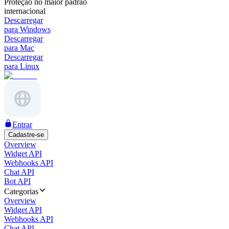
Proteção no maior padrão
internacional
Descarregar
para Windows
Descarregar
para Mac
Descarregar
para Linux
Entrar
Cadastre-se
Overview
Widget API
Webhooks API
Chat API
Bot API
Categorias
Overview
Widget API
Webhooks API
Chat API