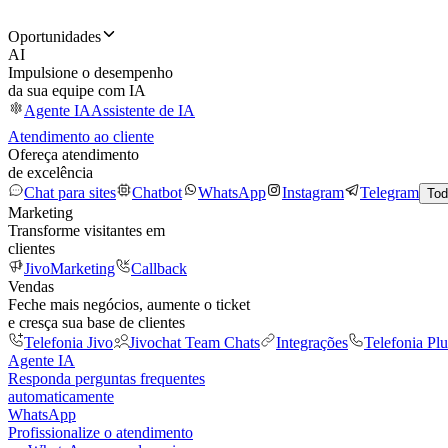
Oportunidades
AI
Impulsione o desempenho
da sua equipe com IA
Agente IA
Assistente de IA
Atendimento ao cliente
Ofereça atendimento
de excelência
Chat para sites
Chatbot
WhatsApp
Instagram
Telegram
Tod
Marketing
Transforme visitantes em
clientes
JivoMarketing
Callback
Vendas
Feche mais negócios, aumente o ticket
e cresça sua base de clientes
Telefonia Jivo
Jivochat Team Chats
Integrações
Telefonia Plu
Agente IA
Responda perguntas frequentes
automaticamente
WhatsApp
Profissionalize o atendimento