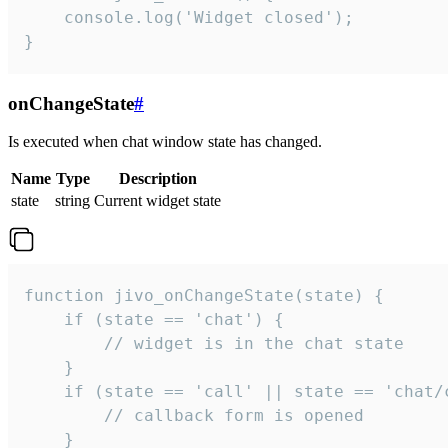
    console.log('Widget closed');

}
onChangeState
#
Is executed when chat window state has changed.
Name
Type
Description
state
string
Current widget state
function jivo_onChangeState(state) {

    if (state == 'chat') {

        // widget is in the chat state

    }

    if (state == 'call' || state == 'chat/c
        // callback form is opened

    }
