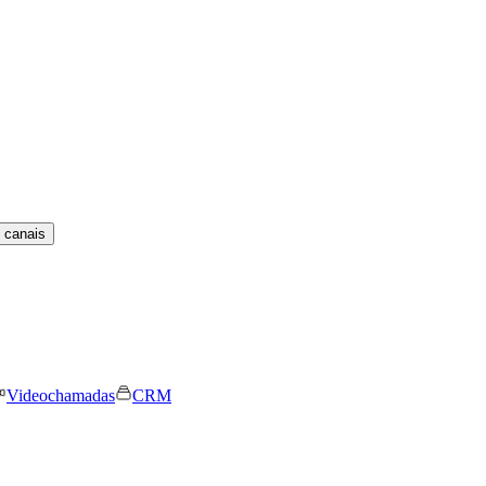
 canais
Videochamadas
CRM