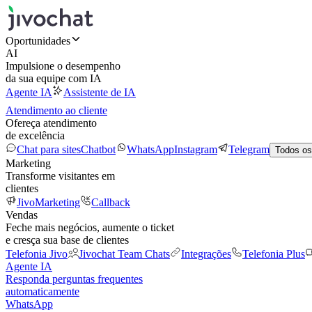
Oportunidades
AI
Impulsione o desempenho
da sua equipe com IA
Agente IA
Assistente de IA
Atendimento ao cliente
Ofereça atendimento
de excelência
Chat para sites
Chatbot
WhatsApp
Instagram
Telegram
Todos os
Marketing
Transforme visitantes em
clientes
JivoMarketing
Callback
Vendas
Feche mais negócios, aumente o ticket
e cresça sua base de clientes
Telefonia Jivo
Jivochat Team Chats
Integrações
Telefonia Plus
Agente IA
Responda perguntas frequentes
automaticamente
WhatsApp