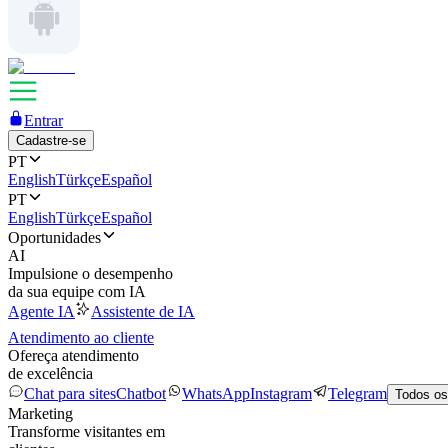
Entrar
Cadastre-se
PT
English
Türkçe
Español
PT
English
Türkçe
Español
Oportunidades
AI
Impulsione o desempenho
da sua equipe com IA
Agente IA
Assistente de IA
Atendimento ao cliente
Ofereça atendimento
de excelência
Chat para sites
Chatbot
WhatsApp
Instagram
Telegram
Todos os
Marketing
Transforme visitantes em