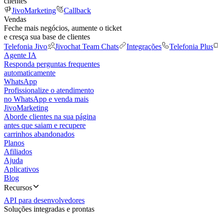
clientes
JivoMarketing
Callback
Vendas
Feche mais negócios, aumente o ticket
e cresça sua base de clientes
Telefonia Jivo
Jivochat Team Chats
Integrações
Telefonia Plus
Agente IA
Responda perguntas frequentes
automaticamente
WhatsApp
Profissionalize o atendimento
no WhatsApp e venda mais
JivoMarketing
Aborde clientes na sua página
antes que saiam e recupere
carrinhos abandonados
Planos
Afiliados
Ajuda
Aplicativos
Blog
Recursos
API para desenvolvedores
Soluções integradas e prontas