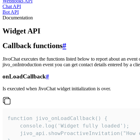
Webhooks API
Chat API
Bot API
Documentation
Widget API
Callback functions
#
JivoChat executes the functions listed below to report about an event 
jivo_onIntroduction event you can get contact details entered by a clie
onLoadCallback
#
Is executed when JivoChat widget initialization is over.
function jivo_onLoadCallback() {

    console.log('Widget fully loaded');

    jivo_api.showProactiveInvitation("How c