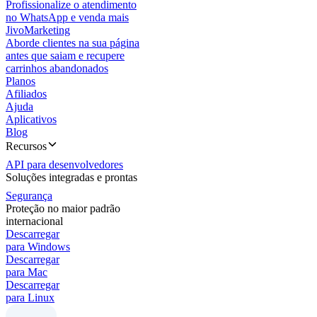
Profissionalize o atendimento
no WhatsApp e venda mais
JivoMarketing
Aborde clientes na sua página
antes que saiam e recupere
carrinhos abandonados
Planos
Afiliados
Ajuda
Aplicativos
Blog
Recursos
API para desenvolvedores
Soluções integradas e prontas
Segurança
Proteção no maior padrão
internacional
Descarregar
para Windows
Descarregar
para Mac
Descarregar
para Linux