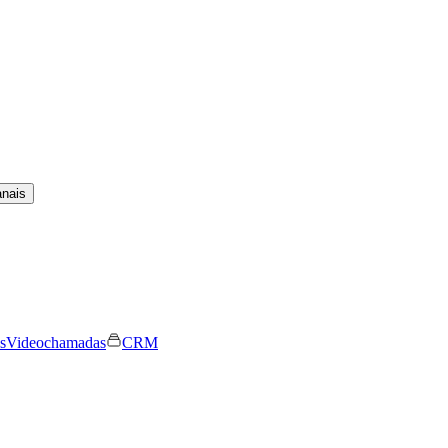
anais
s
Videochamadas
CRM