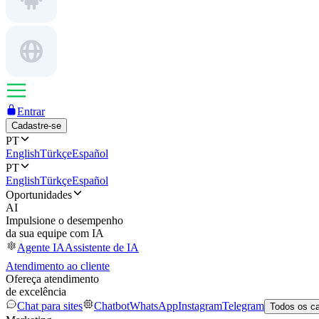
Entrar
Cadastre-se
PT
English
Türkçe
Español
PT
English
Türkçe
Español
Oportunidades
AI
Impulsione o desempenho
da sua equipe com IA
Agente IA
Assistente de IA
Atendimento ao cliente
Ofereça atendimento
de excelência
Chat para sites
Chatbot
WhatsApp
Instagram
Telegram
Todos os c