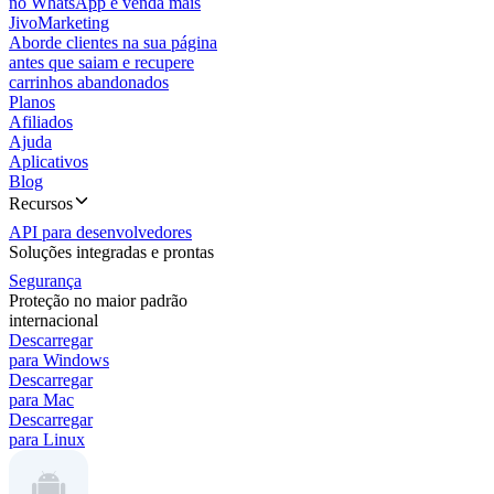
no WhatsApp e venda mais
JivoMarketing
Aborde clientes na sua página
antes que saiam e recupere
carrinhos abandonados
Planos
Afiliados
Ajuda
Aplicativos
Blog
Recursos
API para desenvolvedores
Soluções integradas e prontas
Segurança
Proteção no maior padrão
internacional
Descarregar
para Windows
Descarregar
para Mac
Descarregar
para Linux