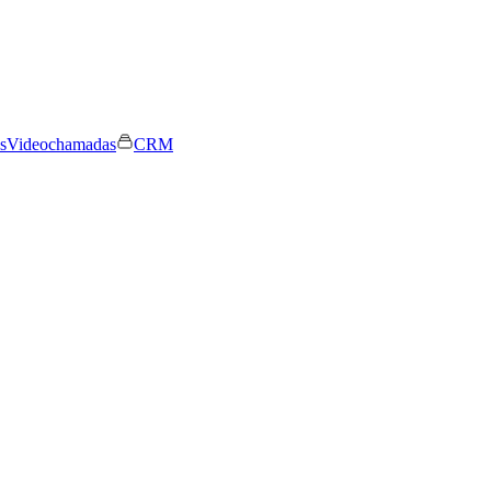
s
Videochamadas
CRM