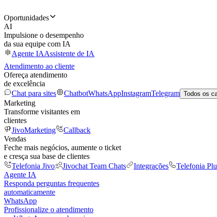
Oportunidades
AI
Impulsione o desempenho
da sua equipe com IA
Agente IA
Assistente de IA
Atendimento ao cliente
Ofereça atendimento
de excelência
Chat para sites
Chatbot
WhatsApp
Instagram
Telegram
Todos os c
Marketing
Transforme visitantes em
clientes
JivoMarketing
Callback
Vendas
Feche mais negócios, aumente o ticket
e cresça sua base de clientes
Telefonia Jivo
Jivochat Team Chats
Integrações
Telefonia Plu
Agente IA
Responda perguntas frequentes
automaticamente
WhatsApp
Profissionalize o atendimento