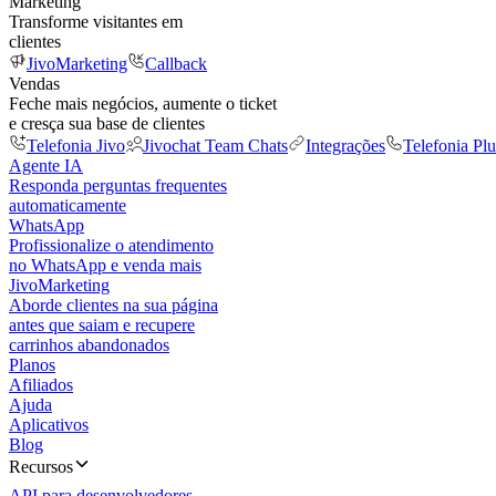
Marketing
Transforme visitantes em
clientes
JivoMarketing
Callback
Vendas
Feche mais negócios, aumente o ticket
e cresça sua base de clientes
Telefonia Jivo
Jivochat Team Chats
Integrações
Telefonia Plu
Agente IA
Responda perguntas frequentes
automaticamente
WhatsApp
Profissionalize o atendimento
no WhatsApp e venda mais
JivoMarketing
Aborde clientes na sua página
antes que saiam e recupere
carrinhos abandonados
Planos
Afiliados
Ajuda
Aplicativos
Blog
Recursos
API para desenvolvedores