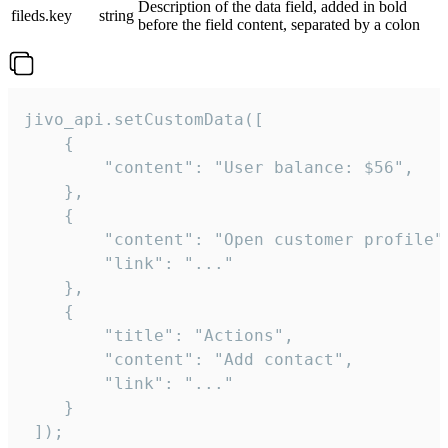
Description of the data field, added in bold
fileds.key
string
before the field content, separated by a colon
jivo_api.setCustomData([

    {

        "content": "User balance: $56",

    },

    {

        "content": "Open customer profile",
        "link": "..."

    },

    {

        "title": "Actions",

        "content": "Add contact",

        "link": "..."

    }

 ]);