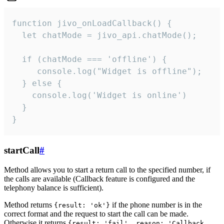
function jivo_onLoadCallback() {

  let chatMode = jivo_api.chatMode();

  if (chatMode === 'offline') {

     console.log("Widget is offline");

  } else {

    console.log('Widget is online')

  }

}
startCall
#
Method allows you to start a return call to the specified number, if
the calls are available (Callback feature is configured and the
telephony balance is sufficient).
Method returns
if the phone number is in the
{result: 'ok'}
correct format and the request to start the call can be made.
Otherwise it returns
{result: 'fail', reason: 'Callback