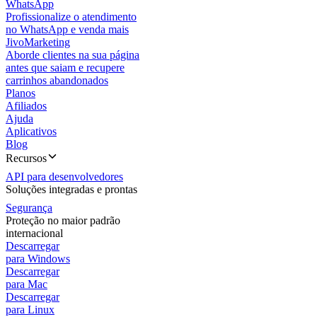
WhatsApp
Profissionalize o atendimento
no WhatsApp e venda mais
JivoMarketing
Aborde clientes na sua página
antes que saiam e recupere
carrinhos abandonados
Planos
Afiliados
Ajuda
Aplicativos
Blog
Recursos
API para desenvolvedores
Soluções integradas e prontas
Segurança
Proteção no maior padrão
internacional
Descarregar
para Windows
Descarregar
para Mac
Descarregar
para Linux