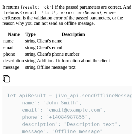
It returns
if the passed parameters are correct. And
{result: 'ok'}
it returns
, where
{result: 'fail', error: errReason}
errReason is the validation error of the passed parameters, or the
reason why you can not send an offline message.
Name
Type
Description
name
string
Client's name
email
string
Client's email
phone
string
Client's phone number
description
string
Additional information about the client
message
string
Offline message text
let apiResult = jivo_api.sendOfflineMessage
    "name": "John Smith",

    "email": "email@example.com",

    "phone": "+14084987855",

    "description": "Description text",

    "message": "Offline message"
