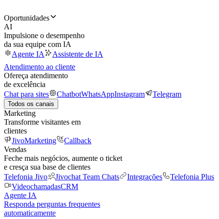
Oportunidades
AI
Impulsione o desempenho
da sua equipe com IA
Agente IA
Assistente de IA
Atendimento ao cliente
Ofereça atendimento
de excelência
Chat para sites
Chatbot
WhatsApp
Instagram
Telegram
Todos os canais
Marketing
Transforme visitantes em
clientes
JivoMarketing
Callback
Vendas
Feche mais negócios, aumente o ticket
e cresça sua base de clientes
Telefonia Jivo
Jivochat Team Chats
Integrações
Telefonia Plus
Videochamadas
CRM
Agente IA
Responda perguntas frequentes
automaticamente