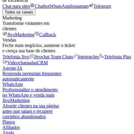
de excelência
Chat para sites
Chatbot
WhatsApp
Instagram
Telegram
Todos os canais
Marketing
Transforme visitantes em
clientes
JivoMarketing
Callback
Vendas
Feche mais negócios, aumente o ticket
e cresça sua base de clientes
Telefonia Jivo
Jivochat Team Chats
Integrações
Telefonia Plus
Videochamadas
CRM
Agente IA
Responda perguntas frequentes
automaticamente
WhatsApp
Profissionalize o atendimento
no WhatsApp e venda mais
JivoMarketing
Aborde clientes na sua página
antes que saiam e recupere
carrinhos abandonados
Planos
Afiliados
Ajuda