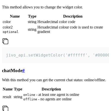
This method allows you to change the widget color.
Name
Type
Description
color
string
Hexadecimal color code
color2
Hexadecimal colour code is used to create
string
gradient
optional
jivo_api.setWidgetColor('#ffffff', '#00000
chatMode
#
With this method you can get the current chat status: online/offline.
Name
Type
Description
- at least one agent is online
online
result
string
- no agents are online
offline