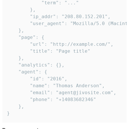
            "term": "..."

        },

        "ip_addr": "208.80.152.201",

        "user_agent": "Mozilla/5.0 (Macint
    },

    "page": {

        "url": "http://example.com/",

        "title": "Page title"

    },

    "analytics": {},

    "agent": {

        "id": "2016",

        "name": "Thomas Anderson",

        "email": "agent@jivosite.com",

        "phone": "+14083682346"

    },

}