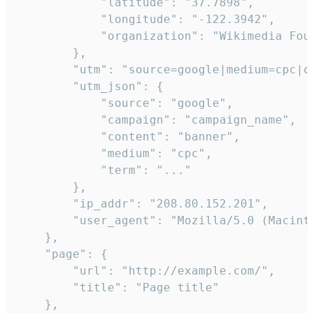
            "latitude": "37.7898",

            "longitude": "-122.3942",

            "organization": "Wikimedia Foun
        },

        "utm": "source=google|medium=cpc|c
        "utm_json": {

            "source": "google",

            "campaign": "campaign_name",

            "content": "banner",

            "medium": "cpc",

            "term": "..."

        },

        "ip_addr": "208.80.152.201",

        "user_agent": "Mozilla/5.0 (Macint
    },

    "page": {

        "url": "http://example.com/",

        "title": "Page title"

    },
