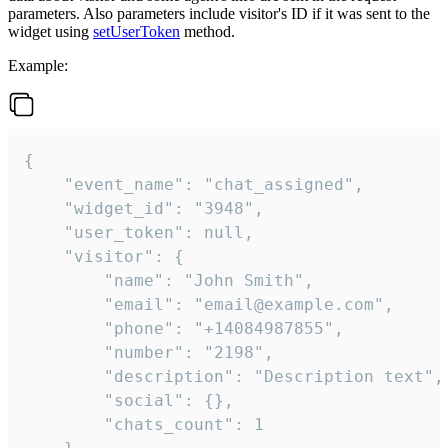
parameters. Also parameters include visitor's ID if it was sent to the
widget using
setUserToken
method.
Example:
{

    "event_name": "chat_assigned",

    "widget_id": "3948",

    "user_token": null,

    "visitor": {

        "name": "John Smith",

        "email": "email@example.com",

        "phone": "+14084987855",

        "number": "2198",

        "description": "Description text",

        "social": {},

        "chats_count": 1
