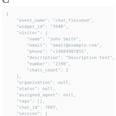
{

    "event_name": "chat_finished",

    "widget_id": "3948",

    "visitor": {

        "name": "John Smith",

        "email": "email@example.com",

        "phone": "+14084987855",

        "description": "Description text",

        "number": "2198",

        "chats_count": 2

    },

    "organization": null,

    "status": null,

    "assigned_agent": null,

    "tags": [],

    "chat_id": 7607,

    "session": {
