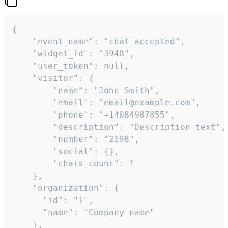
{

    "event_name": "chat_accepted",

    "widget_id": "3948",

    "user_token": null,

    "visitor": {

        "name": "John Smith",

        "email": "email@example.com",

        "phone": "+14084987855",

        "description": "Description text",

        "number": "2198",

        "social": {},

        "chats_count": 1

    },

    "organization": {

      "id": "1",

      "name": "Company name"

    },
