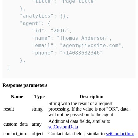
        "title": "Page title"

    },

    "analytics": {},

    "agent": {

        "id": "2016",

        "name": "Thomas Anderson",

        "email": "agent@jivosite.com",

        "phone": "+14083682346"

    },

}
Response parameters
Name
Type
Description
String with the result of a request
result
string
processing. If the value is not "OK", data
will not be passed on to the agent
Additional data fields, similar to
custom_data
array
setCustomData
contact_info
object
Contact data fields, similar to
setContactInfo