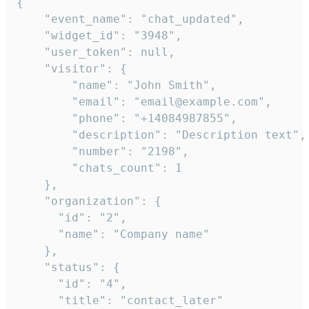
{

    "event_name": "chat_updated",

    "widget_id": "3948",

    "user_token": null,

    "visitor": {

        "name": "John Smith",

        "email": "email@example.com",

        "phone": "+14084987855",

        "description": "Description text",

        "number": "2198",

        "chats_count": 1

    },

    "organization": {

      "id": "2",

      "name": "Company name"

    },

    "status": {

      "id": "4",

      "title": "contact_later"
