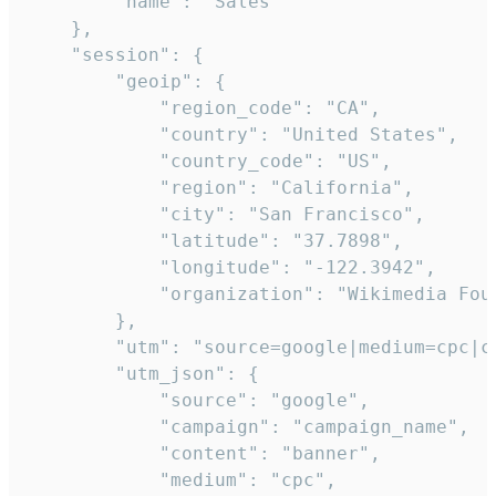
        "name": "Sales"

    },

    "session": {

        "geoip": {

            "region_code": "CA",

            "country": "United States",

            "country_code": "US",

            "region": "California",

            "city": "San Francisco",

            "latitude": "37.7898",

            "longitude": "-122.3942",

            "organization": "Wikimedia Foun
        },

        "utm": "source=google|medium=cpc|c
        "utm_json": {

            "source": "google",

            "campaign": "campaign_name",

            "content": "banner",

            "medium": "cpc",
