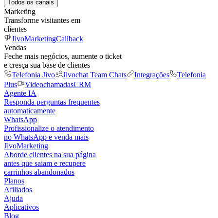
Todos os canais
Marketing
Transforme visitantes em
clientes
JivoMarketing
Callback
Vendas
Feche mais negócios, aumente o ticket
e cresça sua base de clientes
Telefonia Jivo
Jivochat Team Chats
Integrações
Telefonia
Plus
Videochamadas
CRM
Agente IA
Responda perguntas frequentes
automaticamente
WhatsApp
Profissionalize o atendimento
no WhatsApp e venda mais
JivoMarketing
Aborde clientes na sua página
antes que saiam e recupere
carrinhos abandonados
Planos
Afiliados
Ajuda
Aplicativos
Blog