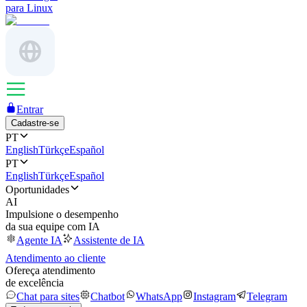
para Linux
Entrar
Cadastre-se
PT
English
Türkçe
Español
PT
English
Türkçe
Español
Oportunidades
AI
Impulsione o desempenho
da sua equipe com IA
Agente IA
Assistente de IA
Atendimento ao cliente
Ofereça atendimento
de excelência
Chat para sites
Chatbot
WhatsApp
Instagram
Telegram