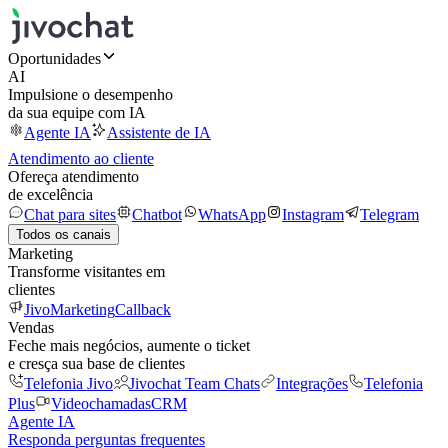
Oportunidades
AI
Impulsione o desempenho
da sua equipe com IA
Agente IA
Assistente de IA
Atendimento ao cliente
Ofereça atendimento
de excelência
Chat para sites
Chatbot
WhatsApp
Instagram
Telegram
Todos os canais
Marketing
Transforme visitantes em
clientes
JivoMarketing
Callback
Vendas
Feche mais negócios, aumente o ticket
e cresça sua base de clientes
Telefonia Jivo
Jivochat Team Chats
Integrações
Telefonia
Plus
Videochamadas
CRM
Agente IA
Responda perguntas frequentes