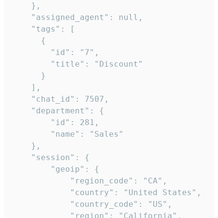
    },

    "assigned_agent": null,

    "tags": [

      {

        "id": "7",

        "title": "Discount"

      }

    ],

    "chat_id": 7507,

    "department": {

        "id": 281,

        "name": "Sales"

    },

    "session": {

        "geoip": {

            "region_code": "CA",

            "country": "United States",

            "country_code": "US",

            "region": "California",
