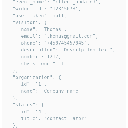
  "event_name": "client_updated",

  "widget_id": "12345678",

  "user_token": null,

  "visitor": {

    "name": "Thomas",

    "email": "thomas@gmail.com",

    "phone": "+458745457845",

    "description": "Description text",

    "number": 1217,

    "chats_count": 1

  },

  "organization": {

    "id": "1",

    "name": "Company name"

  },

  "status": {

    "id": "4",

    "title": "contact_later"

  },
