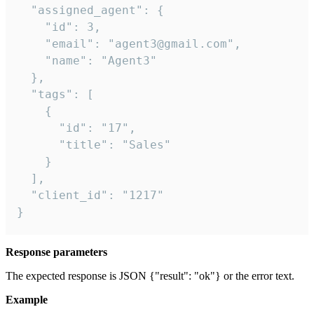
  "assigned_agent": {

    "id": 3,

    "email": "agent3@gmail.com",

    "name": "Agent3"

  },

  "tags": [

    {

      "id": "17",

      "title": "Sales"

    }

  ],

  "client_id": "1217"

}
Response parameters
The expected response is JSON {"result": "ok"} or the error text.
Example