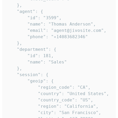
    },

    "agent": {

        "id": "3599",

        "name": "Thomas Anderson",

        "email": "agent@jivosite.com",

        "phone": "+14083682346"

    },

    "department": {

        "id": 181,

        "name": "Sales"

    },

    "session": {

        "geoip": {

            "region_code": "CA",

            "country": "United States",

            "country_code": "US",

            "region": "California",

            "city": "San Francisco",
