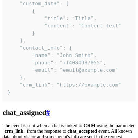
    "custom_data": [

        {

            "title": "Title",

            "content": "Content text"

        }

    ],

    "contact_info": {

        "name": "John Smith",

        "phone": "+14084987855",

        "email": "email@example.com"

    },

    "crm_link": "https://example.com"

}
chat_assigned
#
The event is sent when a chat is linked to
CRM
using the parameter
"
crm_link
" from the response to
chat_accepted
event. All known
data about visitor and some agent's info are sent in the request