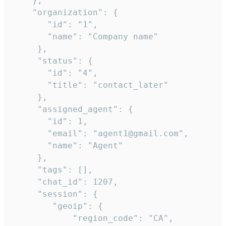
    },

    "organization": {

       "id": "1",

       "name": "Company name"

     },

     "status": {

       "id": "4",

       "title": "contact_later"

     },

     "assigned_agent": {

       "id": 1,

       "email": "agent1@gmail.com",

       "name": "Agent"

     },

     "tags": [],

     "chat_id": 1207,

     "session": {

        "geoip": {

            "region_code": "CA",
