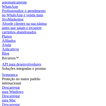
automaticamente
WhatsApp
Profissionalize o atendimento
no WhatsApp e venda mais
JivoMarketing
Aborde clientes na sua página
antes que saiam e recupere
carrinhos abandonados
Planos
Afiliados
Ajuda
Aplicativos
Blog
Recursos
API para desenvolvedores
Soluções integradas e prontas
Segurança
Proteção no maior padrão
internacional
Descarregar
para Windows
Descarregar
para Mac
Descarregar