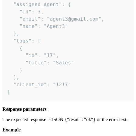
  "assigned_agent": {

    "id": 3,

    "email": "agent3@gmail.com",

    "name": "Agent3"

  },

  "tags": [

    {

      "id": "17",

      "title": "Sales"

    }

  ],

  "client_id": "1217"

}
Response parameters
The expected response is JSON {"result": "ok"} or the error text.
Example