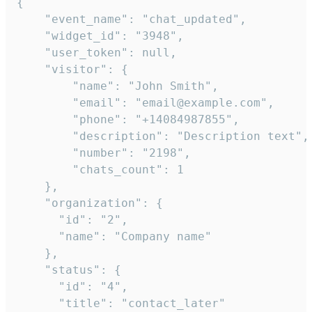
{

    "event_name": "chat_updated",

    "widget_id": "3948",

    "user_token": null,

    "visitor": {

        "name": "John Smith",

        "email": "email@example.com",

        "phone": "+14084987855",

        "description": "Description text",

        "number": "2198",

        "chats_count": 1

    },

    "organization": {

      "id": "2",

      "name": "Company name"

    },

    "status": {

      "id": "4",

      "title": "contact_later"
