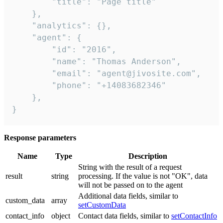
        "title": "Page title"

    },

    "analytics": {},

    "agent": {

        "id": "2016",

        "name": "Thomas Anderson",

        "email": "agent@jivosite.com",

        "phone": "+14083682346"

    },

}
Response parameters
Name
Type
Description
String with the result of a request
result
string
processing. If the value is not "OK", data
will not be passed on to the agent
Additional data fields, similar to
custom_data
array
setCustomData
contact_info
object
Contact data fields, similar to
setContactInfo