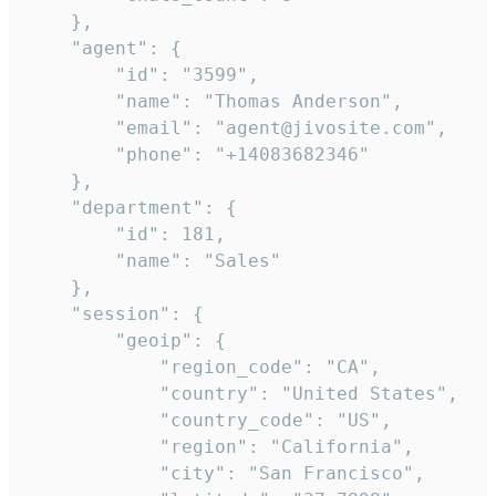
    },

    "agent": {

        "id": "3599",

        "name": "Thomas Anderson",

        "email": "agent@jivosite.com",

        "phone": "+14083682346"

    },

    "department": {

        "id": 181,

        "name": "Sales"

    },

    "session": {

        "geoip": {

            "region_code": "CA",

            "country": "United States",

            "country_code": "US",

            "region": "California",

            "city": "San Francisco",
