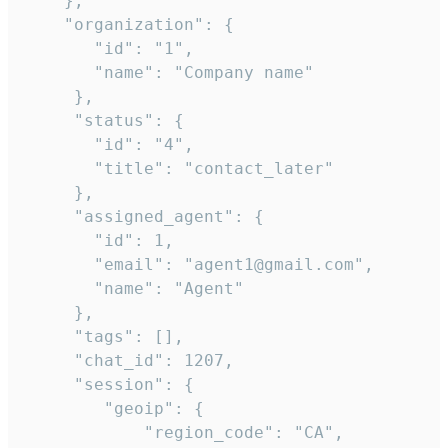
    },

    "organization": {

       "id": "1",

       "name": "Company name"

     },

     "status": {

       "id": "4",

       "title": "contact_later"

     },

     "assigned_agent": {

       "id": 1,

       "email": "agent1@gmail.com",

       "name": "Agent"

     },

     "tags": [],

     "chat_id": 1207,

     "session": {

        "geoip": {

            "region_code": "CA",
