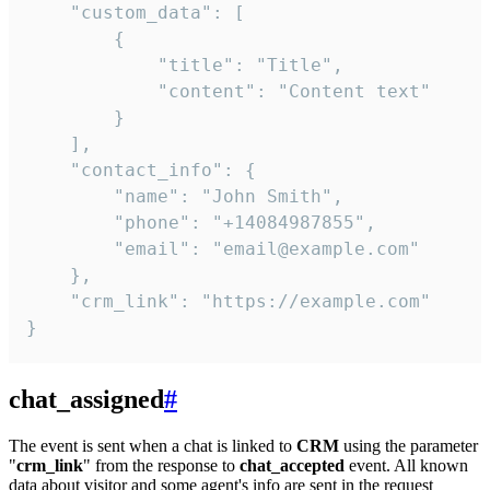
    "custom_data": [

        {

            "title": "Title",

            "content": "Content text"

        }

    ],

    "contact_info": {

        "name": "John Smith",

        "phone": "+14084987855",

        "email": "email@example.com"

    },

    "crm_link": "https://example.com"

}
chat_assigned
#
The event is sent when a chat is linked to
CRM
using the parameter
"
crm_link
" from the response to
chat_accepted
event. All known
data about visitor and some agent's info are sent in the request