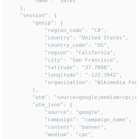
        "name": "Sales"

    },

    "session": {

        "geoip": {

            "region_code": "CA",

            "country": "United States",

            "country_code": "US",

            "region": "California",

            "city": "San Francisco",

            "latitude": "37.7898",

            "longitude": "-122.3942",

            "organization": "Wikimedia Foun
        },

        "utm": "source=google|medium=cpc|c
        "utm_json": {

            "source": "google",

            "campaign": "campaign_name",

            "content": "banner",

            "medium": "cpc",
