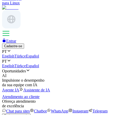
para Linux
Entrar
Cadastre-se
PT
English
Türkçe
Español
PT
English
Türkçe
Español
Oportunidades
AI
Impulsione o desempenho
da sua equipe com IA
Agente IA
Assistente de IA
Atendimento ao cliente
Ofereça atendimento
de excelência
Chat para sites
Chatbot
WhatsApp
Instagram
Telegram