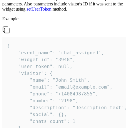
parameters. Also parameters include visitor's ID if it was sent to the
widget using
setUserToken
method.
Example:
{

    "event_name": "chat_assigned",

    "widget_id": "3948",

    "user_token": null,

    "visitor": {

        "name": "John Smith",

        "email": "email@example.com",

        "phone": "+14084987855",

        "number": "2198",

        "description": "Description text",

        "social": {},

        "chats_count": 1
