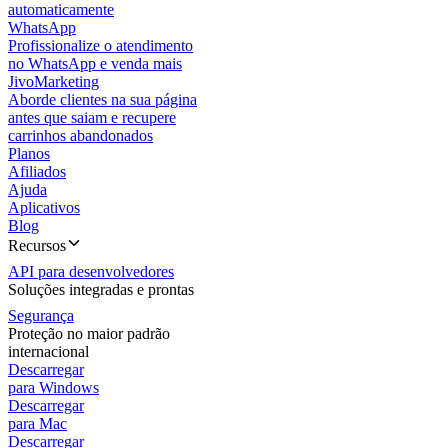
automaticamente
WhatsApp
Profissionalize o atendimento
no WhatsApp e venda mais
JivoMarketing
Aborde clientes na sua página
antes que saiam e recupere
carrinhos abandonados
Planos
Afiliados
Ajuda
Aplicativos
Blog
Recursos
API para desenvolvedores
Soluções integradas e prontas
Segurança
Proteção no maior padrão
internacional
Descarregar
para Windows
Descarregar
para Mac
Descarregar