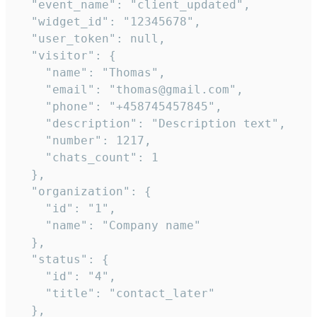
  "event_name": "client_updated",

  "widget_id": "12345678",

  "user_token": null,

  "visitor": {

    "name": "Thomas",

    "email": "thomas@gmail.com",

    "phone": "+458745457845",

    "description": "Description text",

    "number": 1217,

    "chats_count": 1

  },

  "organization": {

    "id": "1",

    "name": "Company name"

  },

  "status": {

    "id": "4",

    "title": "contact_later"

  },
