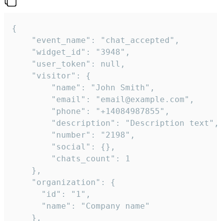
{

    "event_name": "chat_accepted",

    "widget_id": "3948",

    "user_token": null,

    "visitor": {

        "name": "John Smith",

        "email": "email@example.com",

        "phone": "+14084987855",

        "description": "Description text",

        "number": "2198",

        "social": {},

        "chats_count": 1

    },

    "organization": {

      "id": "1",

      "name": "Company name"

    },
