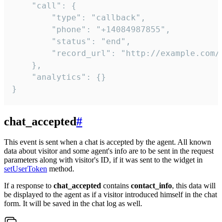
    "call": {

        "type": "callback",

        "phone": "+14084987855",

        "status": "end",

        "record_url": "http://example.com/r
    },

    "analytics": {}

}
chat_accepted
#
This event is sent when a chat is accepted by the agent. All known
data about visitor and some agent's info are to be sent in the request
parameters along with visitor's ID, if it was sent to the widget in
setUserToken
method.
If a response to
chat_accepted
contains
contact_info
, this data will
be displayed to the agent as if a visitor introduced himself in the chat
form. It will be saved in the chat log as well.