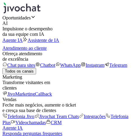
Oportunidades
AI
Impulsione o desempenho
da sua equipe com IA
Agente IA
Assistente de IA
Atendimento ao cliente
Ofereça atendimento
de excelência
Chat para sites
Chatbot
WhatsApp
Instagram
Telegram
Todos os canais
Marketing
Transforme visitantes em
clientes
JivoMarketing
Callback
Vendas
Feche mais negócios, aumente o ticket
e cresça sua base de clientes
Telefonia Jivo
Jivochat Team Chats
Integrações
Telefonia
Plus
Videochamadas
CRM
Agente IA
Responda perguntas frequentes