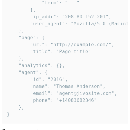
            "term": "..."

        },

        "ip_addr": "208.80.152.201",

        "user_agent": "Mozilla/5.0 (Macint
    },

    "page": {

        "url": "http://example.com/",

        "title": "Page title"

    },

    "analytics": {},

    "agent": {

        "id": "2016",

        "name": "Thomas Anderson",

        "email": "agent@jivosite.com",

        "phone": "+14083682346"

    },

}