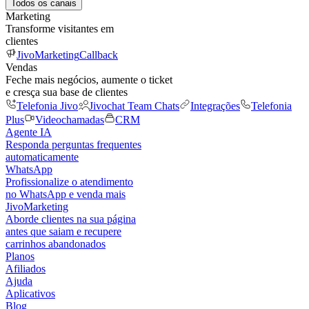
Todos os canais
Marketing
Transforme visitantes em
clientes
JivoMarketing
Callback
Vendas
Feche mais negócios, aumente o ticket
e cresça sua base de clientes
Telefonia Jivo
Jivochat Team Chats
Integrações
Telefonia
Plus
Videochamadas
CRM
Agente IA
Responda perguntas frequentes
automaticamente
WhatsApp
Profissionalize o atendimento
no WhatsApp e venda mais
JivoMarketing
Aborde clientes na sua página
antes que saiam e recupere
carrinhos abandonados
Planos
Afiliados
Ajuda
Aplicativos
Blog