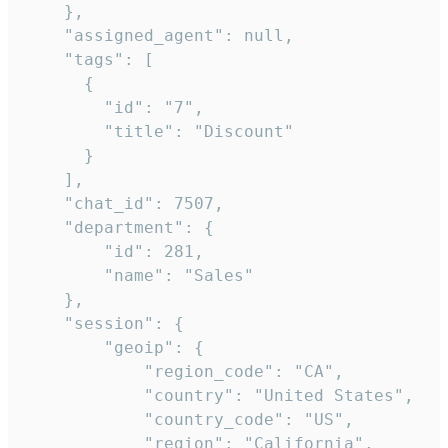
    },

    "assigned_agent": null,

    "tags": [

      {

        "id": "7",

        "title": "Discount"

      }

    ],

    "chat_id": 7507,

    "department": {

        "id": 281,

        "name": "Sales"

    },

    "session": {

        "geoip": {

            "region_code": "CA",

            "country": "United States",

            "country_code": "US",

            "region": "California",
