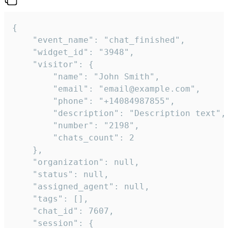
{

    "event_name": "chat_finished",

    "widget_id": "3948",

    "visitor": {

        "name": "John Smith",

        "email": "email@example.com",

        "phone": "+14084987855",

        "description": "Description text",

        "number": "2198",

        "chats_count": 2

    },

    "organization": null,

    "status": null,

    "assigned_agent": null,

    "tags": [],

    "chat_id": 7607,

    "session": {
