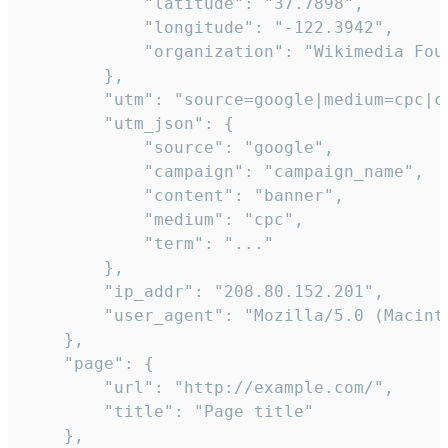
            "latitude": "37.7898",

            "longitude": "-122.3942",

            "organization": "Wikimedia Foun
        },

        "utm": "source=google|medium=cpc|c
        "utm_json": {

            "source": "google",

            "campaign": "campaign_name",

            "content": "banner",

            "medium": "cpc",

            "term": "..."

        },

        "ip_addr": "208.80.152.201",

        "user_agent": "Mozilla/5.0 (Macint
    },

    "page": {

        "url": "http://example.com/",

        "title": "Page title"

    },
