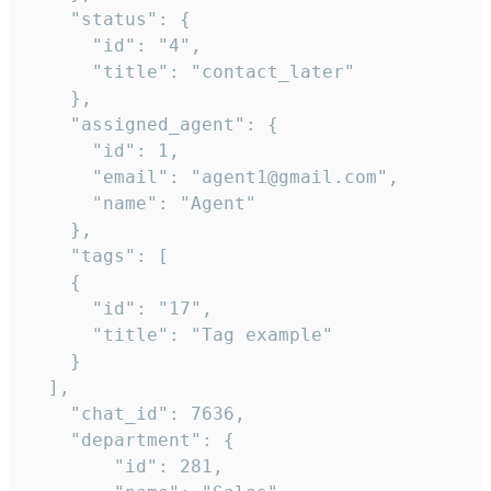
    "status": {

      "id": "4",

      "title": "contact_later"

    },

    "assigned_agent": {

      "id": 1,

      "email": "agent1@gmail.com",

      "name": "Agent"

    },

    "tags": [

    {

      "id": "17",

      "title": "Tag example"

    }

  ],

    "chat_id": 7636,

    "department": {

        "id": 281,
