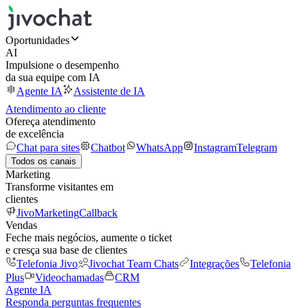
Oportunidades
AI
Impulsione o desempenho
da sua equipe com IA
Agente IA
Assistente de IA
Atendimento ao cliente
Ofereça atendimento
de excelência
Chat para sites
Chatbot
WhatsApp
Instagram
Telegram
Todos os canais
Marketing
Transforme visitantes em
clientes
JivoMarketing
Callback
Vendas
Feche mais negócios, aumente o ticket
e cresça sua base de clientes
Telefonia Jivo
Jivochat Team Chats
Integrações
Telefonia
Plus
Videochamadas
CRM
Agente IA
Responda perguntas frequentes