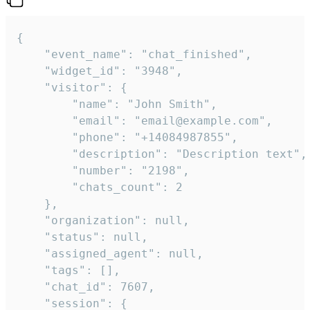
{

    "event_name": "chat_finished",

    "widget_id": "3948",

    "visitor": {

        "name": "John Smith",

        "email": "email@example.com",

        "phone": "+14084987855",

        "description": "Description text",

        "number": "2198",

        "chats_count": 2

    },

    "organization": null,

    "status": null,

    "assigned_agent": null,

    "tags": [],

    "chat_id": 7607,

    "session": {
