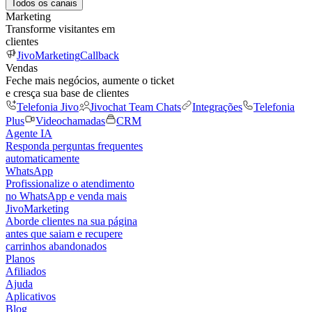
Todos os canais
Marketing
Transforme visitantes em
clientes
JivoMarketing
Callback
Vendas
Feche mais negócios, aumente o ticket
e cresça sua base de clientes
Telefonia Jivo
Jivochat Team Chats
Integrações
Telefonia
Plus
Videochamadas
CRM
Agente IA
Responda perguntas frequentes
automaticamente
WhatsApp
Profissionalize o atendimento
no WhatsApp e venda mais
JivoMarketing
Aborde clientes na sua página
antes que saiam e recupere
carrinhos abandonados
Planos
Afiliados
Ajuda
Aplicativos
Blog