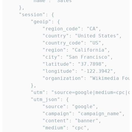
        "name": "Sales"

    },

    "session": {

        "geoip": {

            "region_code": "CA",

            "country": "United States",

            "country_code": "US",

            "region": "California",

            "city": "San Francisco",

            "latitude": "37.7898",

            "longitude": "-122.3942",

            "organization": "Wikimedia Foun
        },

        "utm": "source=google|medium=cpc|c
        "utm_json": {

            "source": "google",

            "campaign": "campaign_name",

            "content": "banner",

            "medium": "cpc",
