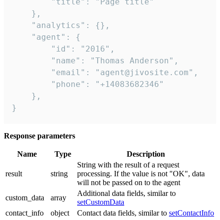
        "title": "Page title"

    },

    "analytics": {},

    "agent": {

        "id": "2016",

        "name": "Thomas Anderson",

        "email": "agent@jivosite.com",

        "phone": "+14083682346"

    },

}
Response parameters
Name
Type
Description
String with the result of a request
result
string
processing. If the value is not "OK", data
will not be passed on to the agent
Additional data fields, similar to
custom_data
array
setCustomData
contact_info
object
Contact data fields, similar to
setContactInfo