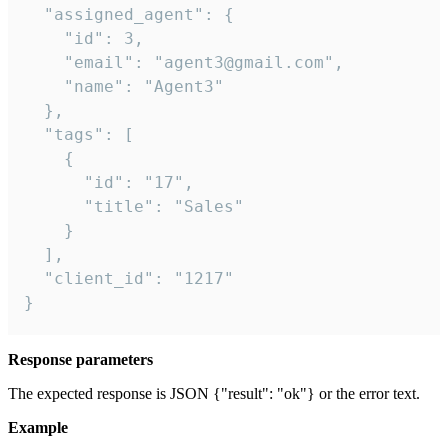
  "assigned_agent": {

    "id": 3,

    "email": "agent3@gmail.com",

    "name": "Agent3"

  },

  "tags": [

    {

      "id": "17",

      "title": "Sales"

    }

  ],

  "client_id": "1217"

}
Response parameters
The expected response is JSON {"result": "ok"} or the error text.
Example