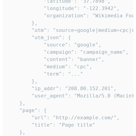
            "latitude": "37.7898",

            "longitude": "-122.3942",

            "organization": "Wikimedia Foun
        },

        "utm": "source=google|medium=cpc|c
        "utm_json": {

            "source": "google",

            "campaign": "campaign_name",

            "content": "banner",

            "medium": "cpc",

            "term": "..."

        },

        "ip_addr": "208.80.152.201",

        "user_agent": "Mozilla/5.0 (Macint
    },

    "page": {

        "url": "http://example.com/",

        "title": "Page title"

    },
