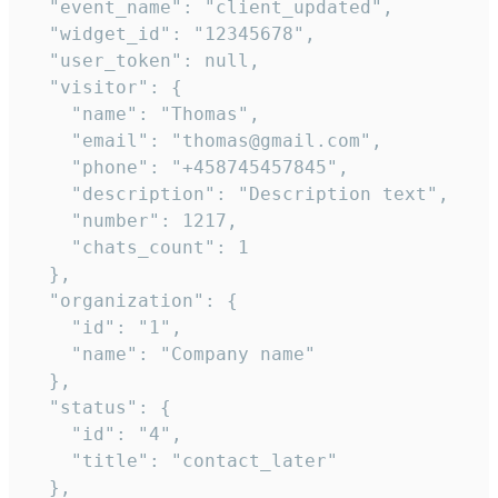
  "event_name": "client_updated",

  "widget_id": "12345678",

  "user_token": null,

  "visitor": {

    "name": "Thomas",

    "email": "thomas@gmail.com",

    "phone": "+458745457845",

    "description": "Description text",

    "number": 1217,

    "chats_count": 1

  },

  "organization": {

    "id": "1",

    "name": "Company name"

  },

  "status": {

    "id": "4",

    "title": "contact_later"

  },
