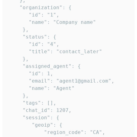
    },

    "organization": {

       "id": "1",

       "name": "Company name"

     },

     "status": {

       "id": "4",

       "title": "contact_later"

     },

     "assigned_agent": {

       "id": 1,

       "email": "agent1@gmail.com",

       "name": "Agent"

     },

     "tags": [],

     "chat_id": 1207,

     "session": {

        "geoip": {

            "region_code": "CA",
