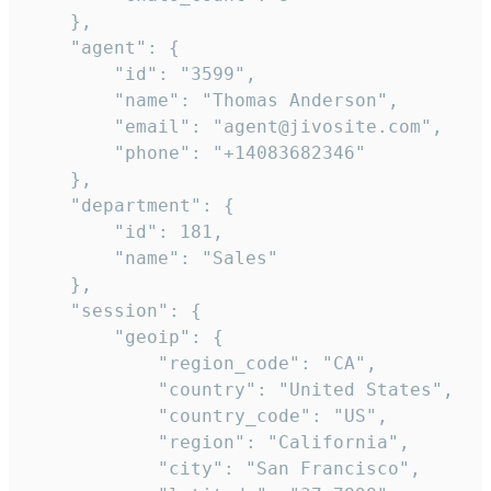
    },

    "agent": {

        "id": "3599",

        "name": "Thomas Anderson",

        "email": "agent@jivosite.com",

        "phone": "+14083682346"

    },

    "department": {

        "id": 181,

        "name": "Sales"

    },

    "session": {

        "geoip": {

            "region_code": "CA",

            "country": "United States",

            "country_code": "US",

            "region": "California",

            "city": "San Francisco",
