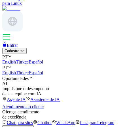
para Linux
Entrar
Cadastre-se
PT
English
Türkçe
Español
PT
English
Türkçe
Español
Oportunidades
AI
Impulsione o desempenho
da sua equipe com IA
Agente IA
Assistente de IA
Atendimento ao cliente
Ofereça atendimento
de excelência
Chat para sites
Chatbot
WhatsApp
Instagram
Telegram