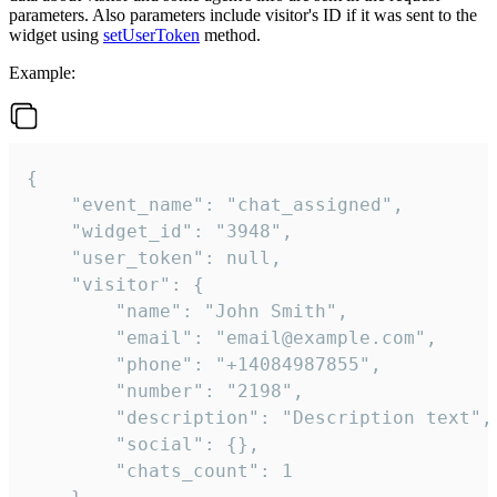
parameters. Also parameters include visitor's ID if it was sent to the
widget using
setUserToken
method.
Example:
{

    "event_name": "chat_assigned",

    "widget_id": "3948",

    "user_token": null,

    "visitor": {

        "name": "John Smith",

        "email": "email@example.com",

        "phone": "+14084987855",

        "number": "2198",

        "description": "Description text",

        "social": {},

        "chats_count": 1
