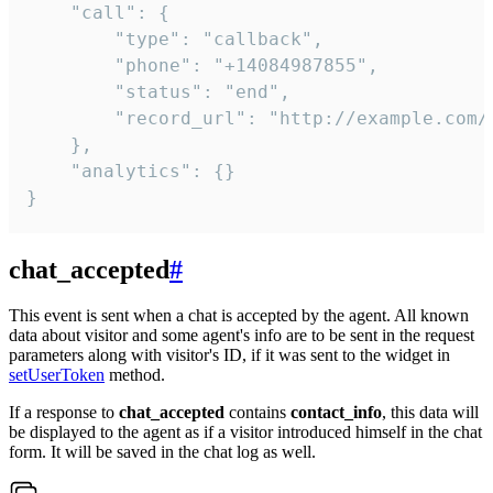
    "call": {

        "type": "callback",

        "phone": "+14084987855",

        "status": "end",

        "record_url": "http://example.com/r
    },

    "analytics": {}

}
chat_accepted
#
This event is sent when a chat is accepted by the agent. All known
data about visitor and some agent's info are to be sent in the request
parameters along with visitor's ID, if it was sent to the widget in
setUserToken
method.
If a response to
chat_accepted
contains
contact_info
, this data will
be displayed to the agent as if a visitor introduced himself in the chat
form. It will be saved in the chat log as well.