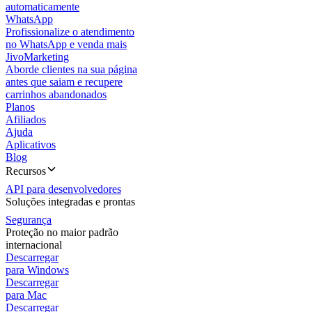
automaticamente
WhatsApp
Profissionalize o atendimento
no WhatsApp e venda mais
JivoMarketing
Aborde clientes na sua página
antes que saiam e recupere
carrinhos abandonados
Planos
Afiliados
Ajuda
Aplicativos
Blog
Recursos
API para desenvolvedores
Soluções integradas e prontas
Segurança
Proteção no maior padrão
internacional
Descarregar
para Windows
Descarregar
para Mac
Descarregar