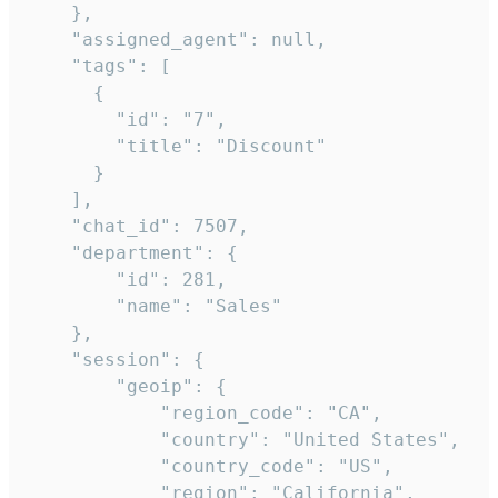
    },

    "assigned_agent": null,

    "tags": [

      {

        "id": "7",

        "title": "Discount"

      }

    ],

    "chat_id": 7507,

    "department": {

        "id": 281,

        "name": "Sales"

    },

    "session": {

        "geoip": {

            "region_code": "CA",

            "country": "United States",

            "country_code": "US",

            "region": "California",
