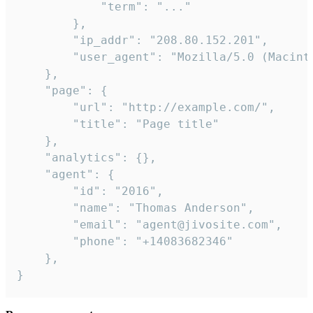
            "term": "..."

        },

        "ip_addr": "208.80.152.201",

        "user_agent": "Mozilla/5.0 (Macint
    },

    "page": {

        "url": "http://example.com/",

        "title": "Page title"

    },

    "analytics": {},

    "agent": {

        "id": "2016",

        "name": "Thomas Anderson",

        "email": "agent@jivosite.com",

        "phone": "+14083682346"

    },

}