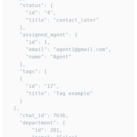
    "status": {

      "id": "4",

      "title": "contact_later"

    },

    "assigned_agent": {

      "id": 1,

      "email": "agent1@gmail.com",

      "name": "Agent"

    },

    "tags": [

    {

      "id": "17",

      "title": "Tag example"

    }

  ],

    "chat_id": 7636,

    "department": {

        "id": 281,
