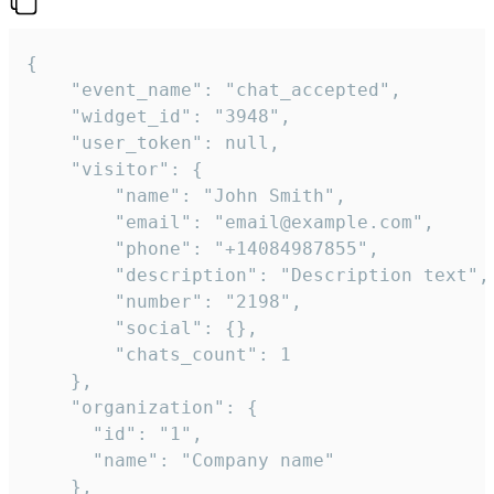
{

    "event_name": "chat_accepted",

    "widget_id": "3948",

    "user_token": null,

    "visitor": {

        "name": "John Smith",

        "email": "email@example.com",

        "phone": "+14084987855",

        "description": "Description text",

        "number": "2198",

        "social": {},

        "chats_count": 1

    },

    "organization": {

      "id": "1",

      "name": "Company name"

    },
