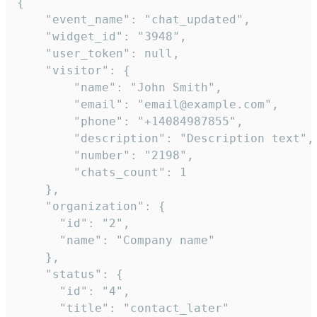
{

    "event_name": "chat_updated",

    "widget_id": "3948",

    "user_token": null,

    "visitor": {

        "name": "John Smith",

        "email": "email@example.com",

        "phone": "+14084987855",

        "description": "Description text",

        "number": "2198",

        "chats_count": 1

    },

    "organization": {

      "id": "2",

      "name": "Company name"

    },

    "status": {

      "id": "4",

      "title": "contact_later"
