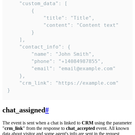
    "custom_data": [

        {

            "title": "Title",

            "content": "Content text"

        }

    ],

    "contact_info": {

        "name": "John Smith",

        "phone": "+14084987855",

        "email": "email@example.com"

    },

    "crm_link": "https://example.com"

}
chat_assigned
#
The event is sent when a chat is linked to
CRM
using the parameter
"
crm_link
" from the response to
chat_accepted
event. All known
data about visitor and some agent's info are sent in the request