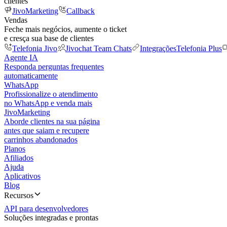
clientes
JivoMarketing
Callback
Vendas
Feche mais negócios, aumente o ticket
e cresça sua base de clientes
Telefonia Jivo
Jivochat Team Chats
Integrações
Telefonia Plus
Agente IA
Responda perguntas frequentes
automaticamente
WhatsApp
Profissionalize o atendimento
no WhatsApp e venda mais
JivoMarketing
Aborde clientes na sua página
antes que saiam e recupere
carrinhos abandonados
Planos
Afiliados
Ajuda
Aplicativos
Blog
Recursos
API para desenvolvedores
Soluções integradas e prontas