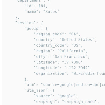
    "department": {

        "id": 181,

        "name": "Sales"

    },

    "session": {

        "geoip": {

            "region_code": "CA",

            "country": "United States",

            "country_code": "US",

            "region": "California",

            "city": "San Francisco",

            "latitude": "37.7898",

            "longitude": "-122.3942",

            "organization": "Wikimedia Foun
        },

        "utm": "source=google|medium=cpc|c
        "utm_json": {

            "source": "google",

            "campaign": "campaign_name",
