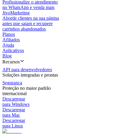
Profissionalize o atendimento
no WhatsApp e venda mais
JivoMarketing
Aborde clientes na sua página
antes que saiam e recupere
carrinhos abandonados
Planos
Afiliados
Ajuda
Aplicativos
Blog
Recursos
API para desenvolvedores
Soluções integradas e prontas
Segurança
Proteção no maior padrão
internacional
Descarregar
para Windows
Descarregar
para Mac
Descarregar
para Linux