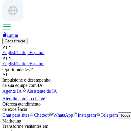
Entrar
Cadastre-se
PT
English
Türkçe
Español
PT
English
Türkçe
Español
Oportunidades
AI
Impulsione o desempenho
da sua equipe com IA
Agente IA
Assistente de IA
Atendimento ao cliente
Ofereça atendimento
de excelência
Chat para sites
Chatbot
WhatsApp
Instagram
Telegram
Todos
Marketing
Transforme visitantes em