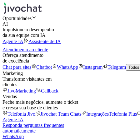
Oportunidades
AI
Impulsione o desempenho
da sua equipe com IA
Agente IA
Assistente de IA
Atendimento ao cliente
Ofereça atendimento
de excelência
Chat para sites
Chatbot
WhatsApp
Instagram
Telegram
Todos
Marketing
Transforme visitantes em
clientes
JivoMarketing
Callback
Vendas
Feche mais negócios, aumente o ticket
e cresça sua base de clientes
Telefonia Jivo
Jivochat Team Chats
Integrações
Telefonia Plus
Agente IA
Responda perguntas frequentes
automaticamente
WhatsApp