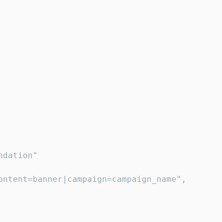
dation"

ontent=banner|campaign=campaign_name",
