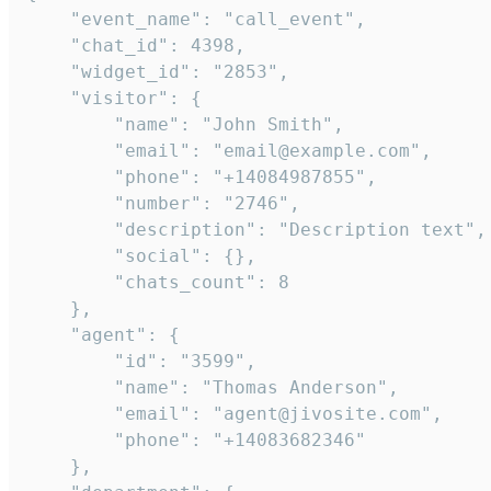
    "event_name": "call_event",

    "chat_id": 4398,

    "widget_id": "2853",

    "visitor": {

        "name": "John Smith",

        "email": "email@example.com",

        "phone": "+14084987855",

        "number": "2746",

        "description": "Description text",

        "social": {},

        "chats_count": 8

    },

    "agent": {

        "id": "3599",

        "name": "Thomas Anderson",

        "email": "agent@jivosite.com",

        "phone": "+14083682346"

    },
