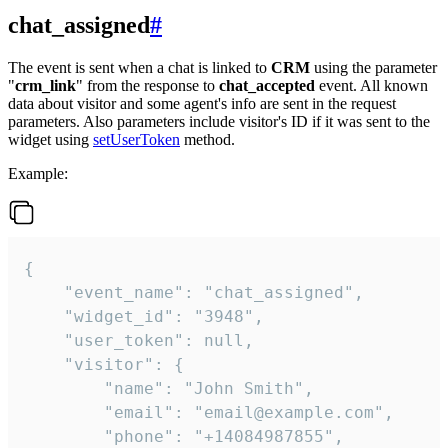
chat_assigned
#
The event is sent when a chat is linked to
CRM
using the parameter
"
crm_link
" from the response to
chat_accepted
event. All known
data about visitor and some agent's info are sent in the request
parameters. Also parameters include visitor's ID if it was sent to the
widget using
setUserToken
method.
Example:
{

    "event_name": "chat_assigned",

    "widget_id": "3948",

    "user_token": null,

    "visitor": {

        "name": "John Smith",

        "email": "email@example.com",

        "phone": "+14084987855",
