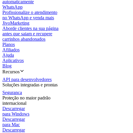
automaticamente
WhatsApp
Profissionalize o atendimento
no WhatsApp e venda mais
JivoMarketing
Aborde clientes na sua página
antes que saiam e recupere
carrinhos abandonados
Planos
Afiliados
Ajuda
Aplicativos
Blog
Recursos
API para desenvolvedores
Soluções integradas e prontas
Segurança
Proteção no maior padrão
internacional
Descarregar
para Windows
Descarregar
para Mac
Descarregar