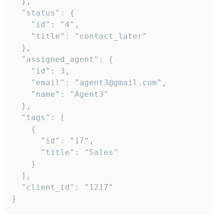
  },

  "status": {

    "id": "4",

    "title": "contact_later"

  },

  "assigned_agent": {

    "id": 3,

    "email": "agent3@gmail.com",

    "name": "Agent3"

  },

  "tags": [

    {

      "id": "17",

      "title": "Sales"

    }

  ],

  "client_id": "1217"

}