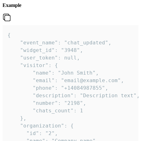
Example
{

    "event_name": "chat_updated",

    "widget_id": "3948",

    "user_token": null,

    "visitor": {

        "name": "John Smith",

        "email": "email@example.com",

        "phone": "+14084987855",

        "description": "Description text",

        "number": "2198",

        "chats_count": 1

    },

    "organization": {

      "id": "2",

      "name": "Company name"
