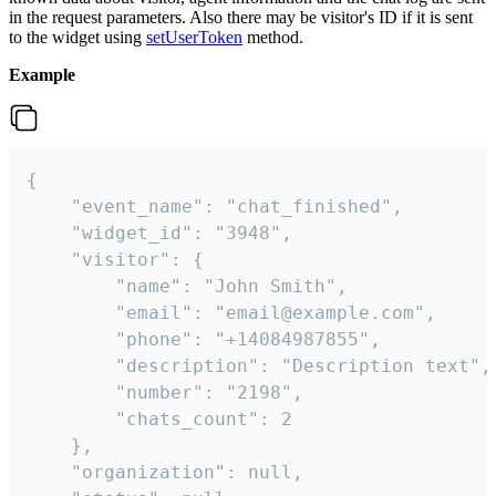
in the request parameters. Also there may be visitor's ID if it is sent
to the widget using
setUserToken
method.
Example
{

    "event_name": "chat_finished",

    "widget_id": "3948",

    "visitor": {

        "name": "John Smith",

        "email": "email@example.com",

        "phone": "+14084987855",

        "description": "Description text",

        "number": "2198",

        "chats_count": 2

    },

    "organization": null,
