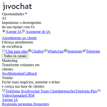
Oportunidades
AI
Impulsione o desempenho
da sua equipe com IA
Agente IA
Assistente de IA
Atendimento ao cliente
Ofereça atendimento
de excelência
Chat para sites
Chatbot
WhatsApp
Instagram
Telegram
Todos os canais
Marketing
Transforme visitantes em
clientes
JivoMarketing
Callback
Vendas
Feche mais negócios, aumente o ticket
e cresça sua base de clientes
Telefonia Jivo
Jivochat Team Chats
Integrações
Telefonia Plus
Videochamadas
CRM
Agente IA
Responda perguntas frequentes