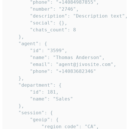
        "phone": "+14084987855",

        "number": "2746",

        "description": "Description text",

        "social": {},

        "chats_count": 8

    },

    "agent": {

        "id": "3599",

        "name": "Thomas Anderson",

        "email": "agent@jivosite.com",

        "phone": "+14083682346"

    },

    "department": {

        "id": 181,

        "name": "Sales"

    },

    "session": {

        "geoip": {

            "region_code": "CA",
