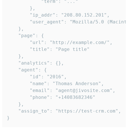
            "term": "..."

        },

        "ip_addr": "208.80.152.201",

        "user_agent": "Mozilla/5.0 (Macint
    },

    "page": {

        "url": "http://example.com/",

        "title": "Page title"

    },

    "analytics": {},

    "agent": {

        "id": "2016",

        "name": "Thomas Anderson",

        "email": "agent@jivosite.com",

        "phone": "+14083682346"

    },

    "assign_to": "https://test-crm.com",

}