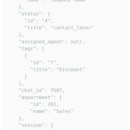
    },

    "status": {

      "id": "4",

      "title": "contact_later"

    },

    "assigned_agent": null,

    "tags": [

      {

        "id": "7",

        "title": "Discount"

      }

    ],

    "chat_id": 7507,

    "department": {

        "id": 281,

        "name": "Sales"

    },

    "session": {
