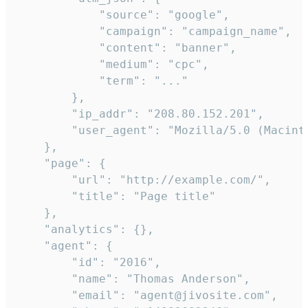
            "source": "google",

            "campaign": "campaign_name",

            "content": "banner",

            "medium": "cpc",

            "term": "..."

        },

        "ip_addr": "208.80.152.201",

        "user_agent": "Mozilla/5.0 (Macint
    },

    "page": {

        "url": "http://example.com/",

        "title": "Page title"

    },

    "analytics": {},

    "agent": {

        "id": "2016",

        "name": "Thomas Anderson",

        "email": "agent@jivosite.com",
