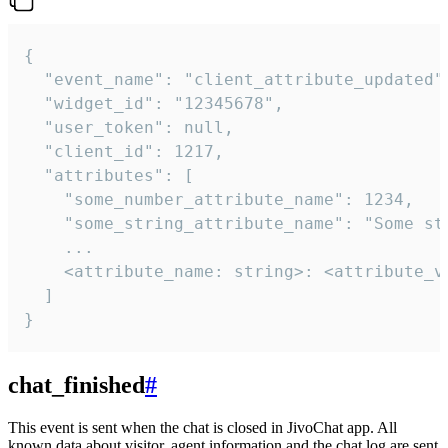
{

  "event_name": "client_attribute_updated",
  "widget_id": "12345678",

  "user_token": null,

  "client_id": 1217,

  "attributes": [

    "some_number_attribute_name": 1234,

    "some_string_attribute_name": "Some str
    ...

    <attribute_name: string>: <attribute_va
  ]

}
chat_finished
#
This event is sent when the chat is closed in JivoChat app. All
known data about visitor, agent information and the chat log are sent