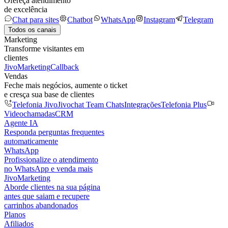
Ofereça atendimento
de excelência
Chat para sites
Chatbot
WhatsApp
Instagram
Telegram
Todos os canais
Marketing
Transforme visitantes em
clientes
JivoMarketing
Callback
Vendas
Feche mais negócios, aumente o ticket
e cresça sua base de clientes
Telefonia Jivo
Jivochat Team Chats
Integrações
Telefonia Plus
Videochamadas
CRM
Agente IA
Responda perguntas frequentes
automaticamente
WhatsApp
Profissionalize o atendimento
no WhatsApp e venda mais
JivoMarketing
Aborde clientes na sua página
antes que saiam e recupere
carrinhos abandonados
Planos
Afiliados