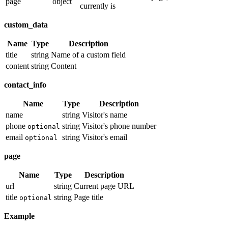
page
object
currently is
custom_data
Name
Type
Description
title
string
Name of a custom field
content
string
Content
contact_info
Name
Type
Description
name
string
Visitor's name
phone
string
Visitor's phone number
optional
email
string
Visitor's email
optional
page
Name
Type
Description
url
string
Current page URL
title
string
Page title
optional
Example