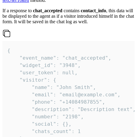
setUserToken
method.
If a response to
chat_accepted
contains
contact_info
, this data will
be displayed to the agent as if a visitor introduced himself in the chat
form. It will be saved in the chat log as well.
{

    "event_name": "chat_accepted",

    "widget_id": "3948",

    "user_token": null,

    "visitor": {

        "name": "John Smith",

        "email": "email@example.com",

        "phone": "+14084987855",

        "description": "Description text",

        "number": "2198",

        "social": {},

        "chats_count": 1
