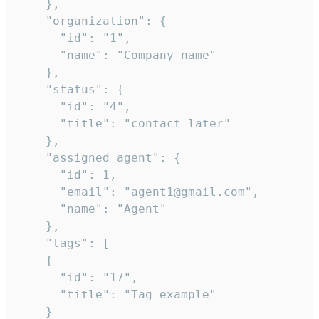
    },

    "organization": {

      "id": "1",

      "name": "Company name"

    },

    "status": {

      "id": "4",

      "title": "contact_later"

    },

    "assigned_agent": {

      "id": 1,

      "email": "agent1@gmail.com",

      "name": "Agent"

    },

    "tags": [

    {

      "id": "17",

      "title": "Tag example"

    }
