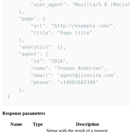
        "user_agent": "Mozilla/5.0 (Macint
    },

    "page": {

        "url": "http://example.com/",

        "title": "Page title"

    },

    "analytics": {},

    "agent": {

        "id": "2016",

        "name": "Thomas Anderson",

        "email": "agent@jivosite.com",

        "phone": "+14083682346"

    },

}
Response parameters
Name
Type
Description
String with the result of a request