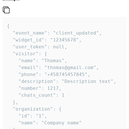
{

  "event_name": "client_updated",

  "widget_id": "12345678",

  "user_token": null,

  "visitor": {

    "name": "Thomas",

    "email": "thomas@gmail.com",

    "phone": "+458745457845",

    "description": "Description text",

    "number": 1217,

    "chats_count": 1

  },

  "organization": {

    "id": "1",

    "name": "Company name"
