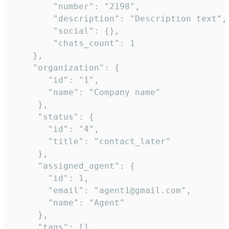
        "number": "2198",

        "description": "Description text",

        "social": {},

        "chats_count": 1

    },

    "organization": {

       "id": "1",

       "name": "Company name"

     },

     "status": {

       "id": "4",

       "title": "contact_later"

     },

     "assigned_agent": {

       "id": 1,

       "email": "agent1@gmail.com",

       "name": "Agent"

     },

     "tags": [],
