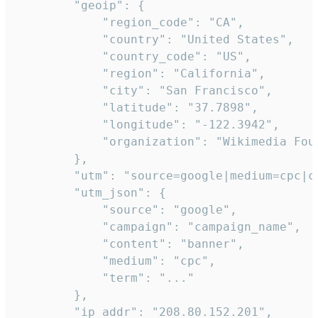
        "geoip": {

            "region_code": "CA",

            "country": "United States",

            "country_code": "US",

            "region": "California",

            "city": "San Francisco",

            "latitude": "37.7898",

            "longitude": "-122.3942",

            "organization": "Wikimedia Foun
        },

        "utm": "source=google|medium=cpc|c
        "utm_json": {

            "source": "google",

            "campaign": "campaign_name",

            "content": "banner",

            "medium": "cpc",

            "term": "..."

        },

        "ip_addr": "208.80.152.201",
