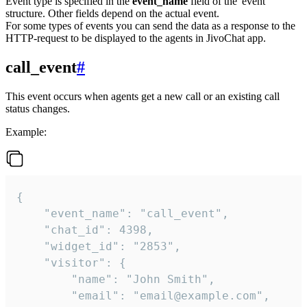
Event type is specified in the
event_name
field of the 'event'
structure. Other fields depend on the actual event.
For some types of events you can send the data as a response to the
HTTP-request to be displayed to the agents in JivoChat app.
call_event
#
This event occurs when agents get a new call or an existing call
status changes.
Example:
{

    "event_name": "call_event",

    "chat_id": 4398,

    "widget_id": "2853",

    "visitor": {

        "name": "John Smith",

        "email": "email@example.com",
