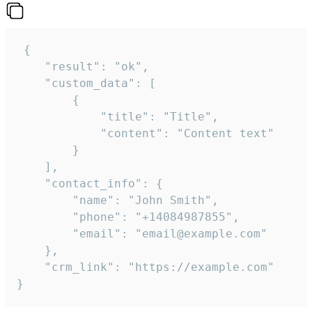
 {

    "result": "ok",

    "custom_data": [

        {

            "title": "Title",

            "content": "Content text"

        }

    ],

    "contact_info": {

        "name": "John Smith",

        "phone": "+14084987855",

        "email": "email@example.com"

    },

    "crm_link": "https://example.com"

}