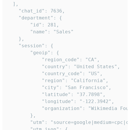
  ],

    "chat_id": 7636,

    "department": {

        "id": 281,

        "name": "Sales"

    },

    "session": {

        "geoip": {

            "region_code": "CA",

            "country": "United States",

            "country_code": "US",

            "region": "California",

            "city": "San Francisco",

            "latitude": "37.7898",

            "longitude": "-122.3942",

            "organization": "Wikimedia Foun
        },

        "utm": "source=google|medium=cpc|c
        "utm_json": {
