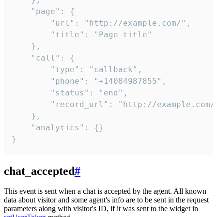
    "page": {

        "url": "http://example.com/",

        "title": "Page title"

    },

    "call": {

        "type": "callback",

        "phone": "+14084987855",

        "status": "end",

        "record_url": "http://example.com/r
    },

    "analytics": {}

}
chat_accepted
#
This event is sent when a chat is accepted by the agent. All known
data about visitor and some agent's info are to be sent in the request
parameters along with visitor's ID, if it was sent to the widget in