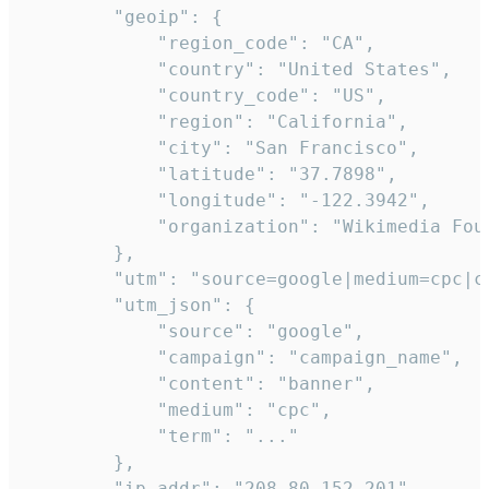
        "geoip": {

            "region_code": "CA",

            "country": "United States",

            "country_code": "US",

            "region": "California",

            "city": "San Francisco",

            "latitude": "37.7898",

            "longitude": "-122.3942",

            "organization": "Wikimedia Foun
        },

        "utm": "source=google|medium=cpc|c
        "utm_json": {

            "source": "google",

            "campaign": "campaign_name",

            "content": "banner",

            "medium": "cpc",

            "term": "..."

        },

        "ip_addr": "208.80.152.201",
