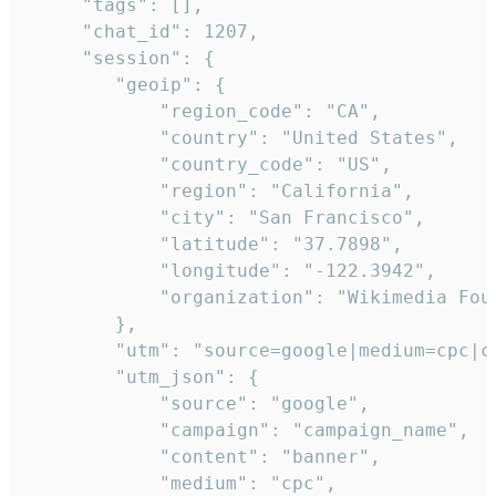
     "tags": [],

     "chat_id": 1207,

     "session": {

        "geoip": {

            "region_code": "CA",

            "country": "United States",

            "country_code": "US",

            "region": "California",

            "city": "San Francisco",

            "latitude": "37.7898",

            "longitude": "-122.3942",

            "organization": "Wikimedia Foun
        },

        "utm": "source=google|medium=cpc|c
        "utm_json": {

            "source": "google",

            "campaign": "campaign_name",

            "content": "banner",

            "medium": "cpc",
