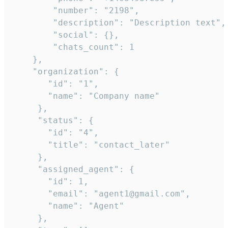
        "number": "2198",

        "description": "Description text",

        "social": {},

        "chats_count": 1

    },

    "organization": {

       "id": "1",

       "name": "Company name"

     },

     "status": {

       "id": "4",

       "title": "contact_later"

     },

     "assigned_agent": {

       "id": 1,

       "email": "agent1@gmail.com",

       "name": "Agent"

     },
