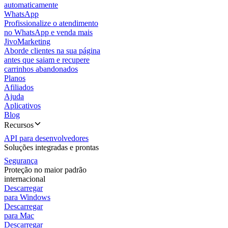
automaticamente
WhatsApp
Profissionalize o atendimento
no WhatsApp e venda mais
JivoMarketing
Aborde clientes na sua página
antes que saiam e recupere
carrinhos abandonados
Planos
Afiliados
Ajuda
Aplicativos
Blog
Recursos
API para desenvolvedores
Soluções integradas e prontas
Segurança
Proteção no maior padrão
internacional
Descarregar
para Windows
Descarregar
para Mac
Descarregar