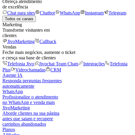
Ofereça atendimento
de excelência
Chat para sites
Chatbot
WhatsApp
Instagram
Telegram
Todos os canais
Marketing
Transforme visitantes em
clientes
JivoMarketing
Callback
Vendas
Feche mais negócios, aumente o ticket
e cresça sua base de clientes
Telefonia Jivo
Jivochat Team Chats
Integrações
Telefonia
Plus
Videochamadas
CRM
Agente IA
Responda perguntas frequentes
automaticamente
WhatsApp
Profissionalize o atendimento
no WhatsApp e venda mais
JivoMarketing
Aborde clientes na sua página
antes que saiam e recupere
carrinhos abandonados
Planos
Afiliados