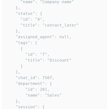
      "name": "Company name"

    },

    "status": {

      "id": "4",

      "title": "contact_later"

    },

    "assigned_agent": null,

    "tags": [

      {

        "id": "7",

        "title": "Discount"

      }

    ],

    "chat_id": 7507,

    "department": {

        "id": 281,

        "name": "Sales"

    },

    "session": {
