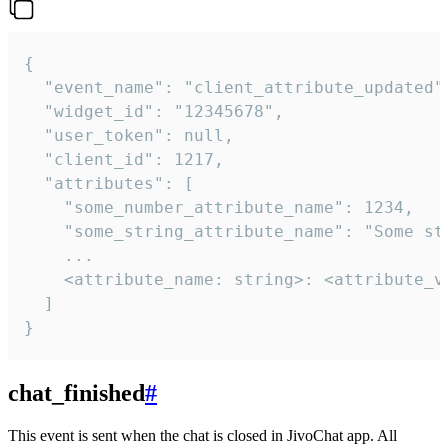
{

  "event_name": "client_attribute_updated",
  "widget_id": "12345678",

  "user_token": null,

  "client_id": 1217,

  "attributes": [

    "some_number_attribute_name": 1234,

    "some_string_attribute_name": "Some str
    ...

    <attribute_name: string>: <attribute_va
  ]

}
chat_finished
#
This event is sent when the chat is closed in JivoChat app. All