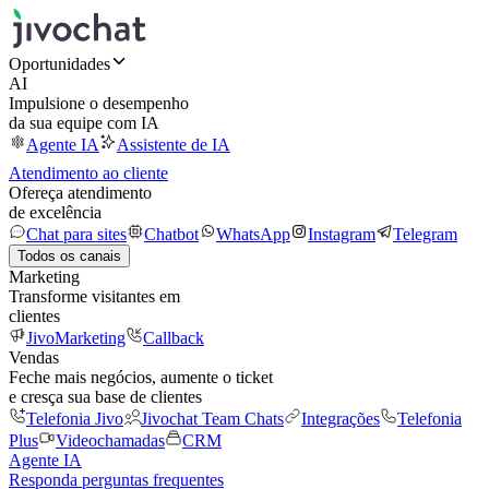
Oportunidades
AI
Impulsione o desempenho
da sua equipe com IA
Agente IA
Assistente de IA
Atendimento ao cliente
Ofereça atendimento
de excelência
Chat para sites
Chatbot
WhatsApp
Instagram
Telegram
Todos os canais
Marketing
Transforme visitantes em
clientes
JivoMarketing
Callback
Vendas
Feche mais negócios, aumente o ticket
e cresça sua base de clientes
Telefonia Jivo
Jivochat Team Chats
Integrações
Telefonia
Plus
Videochamadas
CRM
Agente IA
Responda perguntas frequentes