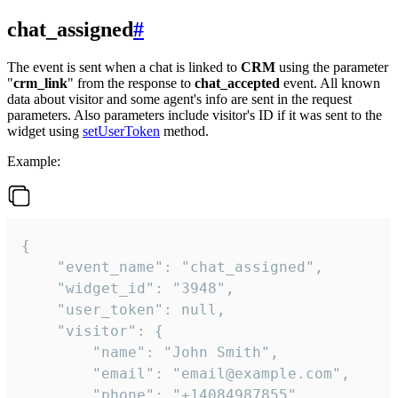
chat_assigned
#
The event is sent when a chat is linked to
CRM
using the parameter
"
crm_link
" from the response to
chat_accepted
event. All known
data about visitor and some agent's info are sent in the request
parameters. Also parameters include visitor's ID if it was sent to the
widget using
setUserToken
method.
Example:
{

    "event_name": "chat_assigned",

    "widget_id": "3948",

    "user_token": null,

    "visitor": {

        "name": "John Smith",

        "email": "email@example.com",

        "phone": "+14084987855",
