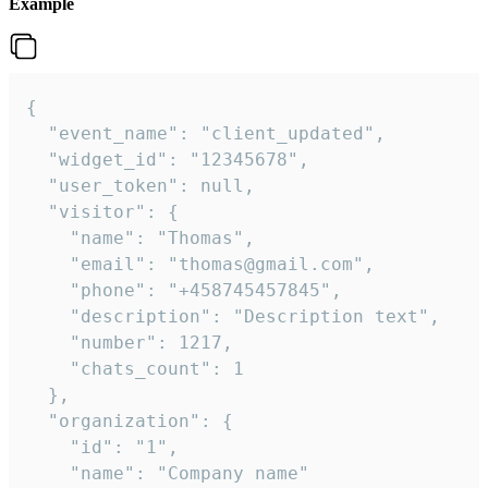
Example
{

  "event_name": "client_updated",

  "widget_id": "12345678",

  "user_token": null,

  "visitor": {

    "name": "Thomas",

    "email": "thomas@gmail.com",

    "phone": "+458745457845",

    "description": "Description text",

    "number": 1217,

    "chats_count": 1

  },

  "organization": {

    "id": "1",

    "name": "Company name"
