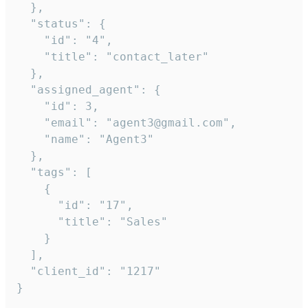
  },

  "status": {

    "id": "4",

    "title": "contact_later"

  },

  "assigned_agent": {

    "id": 3,

    "email": "agent3@gmail.com",

    "name": "Agent3"

  },

  "tags": [

    {

      "id": "17",

      "title": "Sales"

    }

  ],

  "client_id": "1217"

}