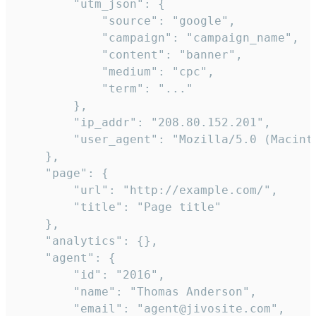
        "utm_json": {

            "source": "google",

            "campaign": "campaign_name",

            "content": "banner",

            "medium": "cpc",

            "term": "..."

        },

        "ip_addr": "208.80.152.201",

        "user_agent": "Mozilla/5.0 (Macint
    },

    "page": {

        "url": "http://example.com/",

        "title": "Page title"

    },

    "analytics": {},

    "agent": {

        "id": "2016",

        "name": "Thomas Anderson",

        "email": "agent@jivosite.com",
