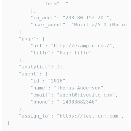
            "term": "..."

        },

        "ip_addr": "208.80.152.201",

        "user_agent": "Mozilla/5.0 (Macint
    },

    "page": {

        "url": "http://example.com/",

        "title": "Page title"

    },

    "analytics": {},

    "agent": {

        "id": "2016",

        "name": "Thomas Anderson",

        "email": "agent@jivosite.com",

        "phone": "+14083682346"

    },

    "assign_to": "https://test-crm.com",

}