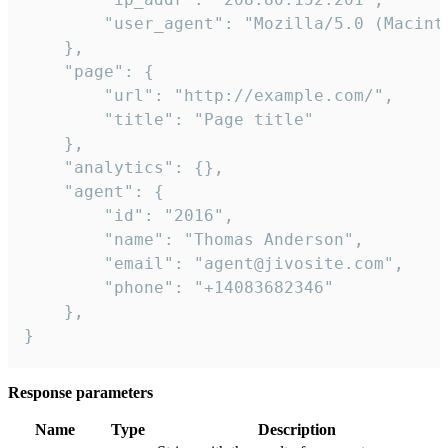
        "user_agent": "Mozilla/5.0 (Macint
    },

    "page": {

        "url": "http://example.com/",

        "title": "Page title"

    },

    "analytics": {},

    "agent": {

        "id": "2016",

        "name": "Thomas Anderson",

        "email": "agent@jivosite.com",

        "phone": "+14083682346"

    },

}
Response parameters
Name
Type
Description