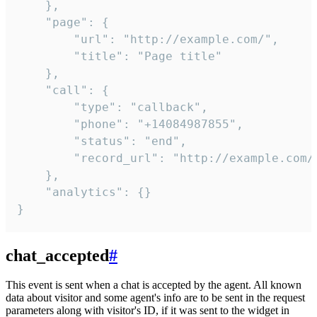
    },

    "page": {

        "url": "http://example.com/",

        "title": "Page title"

    },

    "call": {

        "type": "callback",

        "phone": "+14084987855",

        "status": "end",

        "record_url": "http://example.com/r
    },

    "analytics": {}

}
chat_accepted
#
This event is sent when a chat is accepted by the agent. All known
data about visitor and some agent's info are to be sent in the request
parameters along with visitor's ID, if it was sent to the widget in