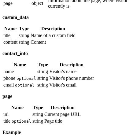
Information about the page, where visitor
page
object
currently is
custom_data
Name
Type
Description
title
string
Name of a custom field
content
string
Content
contact_info
Name
Type
Description
name
string
Visitor's name
phone
string
Visitor's phone number
optional
email
string
Visitor's email
optional
page
Name
Type
Description
url
string
Current page URL
title
string
Page title
optional
Example