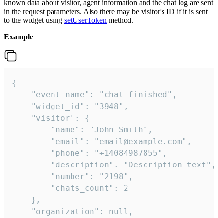
known data about visitor, agent information and the chat log are sent
in the request parameters. Also there may be visitor's ID if it is sent
to the widget using
setUserToken
method.
Example
{

    "event_name": "chat_finished",

    "widget_id": "3948",

    "visitor": {

        "name": "John Smith",

        "email": "email@example.com",

        "phone": "+14084987855",

        "description": "Description text",

        "number": "2198",

        "chats_count": 2

    },

    "organization": null,
