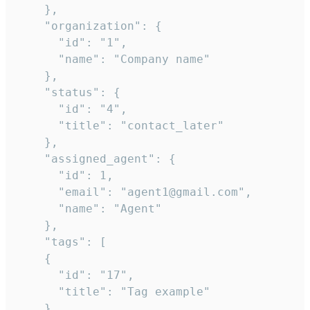
    },

    "organization": {

      "id": "1",

      "name": "Company name"

    },

    "status": {

      "id": "4",

      "title": "contact_later"

    },

    "assigned_agent": {

      "id": 1,

      "email": "agent1@gmail.com",

      "name": "Agent"

    },

    "tags": [

    {

      "id": "17",

      "title": "Tag example"

    }
