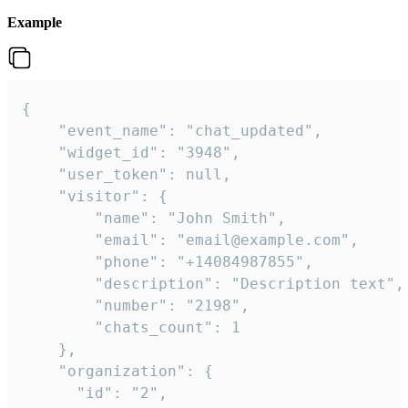
Example
{

    "event_name": "chat_updated",

    "widget_id": "3948",

    "user_token": null,

    "visitor": {

        "name": "John Smith",

        "email": "email@example.com",

        "phone": "+14084987855",

        "description": "Description text",

        "number": "2198",

        "chats_count": 1

    },

    "organization": {

      "id": "2",
