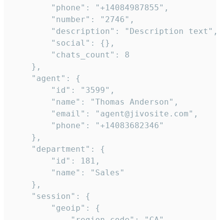
        "phone": "+14084987855",

        "number": "2746",

        "description": "Description text",

        "social": {},

        "chats_count": 8

    },

    "agent": {

        "id": "3599",

        "name": "Thomas Anderson",

        "email": "agent@jivosite.com",

        "phone": "+14083682346"

    },

    "department": {

        "id": 181,

        "name": "Sales"

    },

    "session": {

        "geoip": {

            "region_code": "CA",
