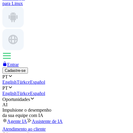
para Linux
Entrar
Cadastre-se
PT
English
Türkçe
Español
PT
English
Türkçe
Español
Oportunidades
AI
Impulsione o desempenho
da sua equipe com IA
Agente IA
Assistente de IA
Atendimento ao cliente