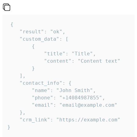
 {

    "result": "ok",

    "custom_data": [

        {

            "title": "Title",

            "content": "Content text"

        }

    ],

    "contact_info": {

        "name": "John Smith",

        "phone": "+14084987855",

        "email": "email@example.com"

    },

    "crm_link": "https://example.com"

}