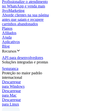
Profissionalize o atendimento
no WhatsApp e venda mais
JivoMarketing
Aborde clientes na sua página
antes que saiam e recupere
carrinhos abandonados
Planos
Afiliados
Ajuda
Aplicativos
Blog
Recursos
API para desenvolvedores
Soluções integradas e prontas
Segurança
Proteção no maior padrão
internacional
Descarregar
para Windows
Descarregar
para Mac
Descarregar
para Linux