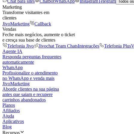
Chat para sites
Chatbot
WhatsApp
Instagram
Telegram
Todos os
Marketing
Transforme visitantes em
clientes
JivoMarketing
Callback
Vendas
Feche mais negócios, aumente o ticket
e cresça sua base de clientes
Telefonia Jivo
Jivochat Team Chats
Integrações
Telefonia Plus
V
Agente IA
Responda perguntas frequentes
automaticamente
WhatsApp
Profissionalize o atendimento
no WhatsApp e venda mais
JivoMarketing
Aborde clientes na sua página
antes que saiam e recupere
carrinhos abandonados
Planos
Afiliados
Ajuda
Aplicativos
Blog
Recursos