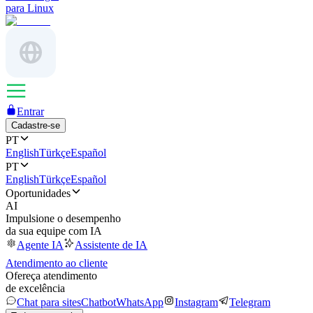
para Linux
Entrar
Cadastre-se
PT
English
Türkçe
Español
PT
English
Türkçe
Español
Oportunidades
AI
Impulsione o desempenho
da sua equipe com IA
Agente IA
Assistente de IA
Atendimento ao cliente
Ofereça atendimento
de excelência
Chat para sites
Chatbot
WhatsApp
Instagram
Telegram