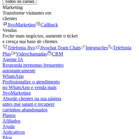
Todos os canais
Marketing
Transforme visitantes em
clientes
JivoMarketing
Callback
Vendas
Feche mais negócios, aumente o ticket
e cresça sua base de clientes
Telefonia Jivo
Jivochat Team Chats
Integrações
Telefonia
Plus
Videochamadas
CRM
Agente IA
Responda perguntas frequentes
automaticamente
WhatsApp
Profissionalize o atendimento
no WhatsApp e venda mais
JivoMarketing
Aborde clientes na sua página
antes que saiam e recupere
carrinhos abandonados
Planos
Afiliados
Ajuda
Aplicativos
Blog