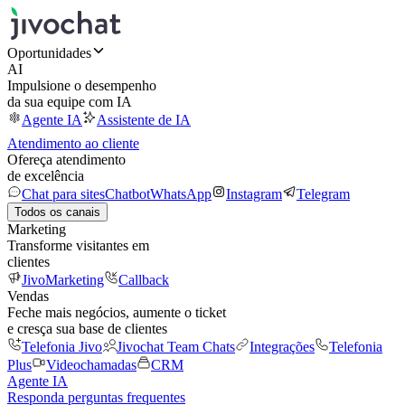
Oportunidades
AI
Impulsione o desempenho
da sua equipe com IA
Agente IA
Assistente de IA
Atendimento ao cliente
Ofereça atendimento
de excelência
Chat para sites
Chatbot
WhatsApp
Instagram
Telegram
Todos os canais
Marketing
Transforme visitantes em
clientes
JivoMarketing
Callback
Vendas
Feche mais negócios, aumente o ticket
e cresça sua base de clientes
Telefonia Jivo
Jivochat Team Chats
Integrações
Telefonia
Plus
Videochamadas
CRM
Agente IA
Responda perguntas frequentes