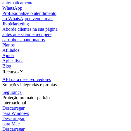
automaticamente
WhatsApp
Profissionalize o atendimento
no WhatsApp e venda mais
JivoMarketing
Aborde clientes na sua página
antes que saiam e recupere
carrinhos abandonados
Planos
Afiliados
Ajuda
Aplicativos
Blog
Recursos
API para desenvolvedores
Soluções integradas e prontas
Segurança
Proteção no maior padrão
internacional
Descarregar
para Windows
Descarregar
para Mac
Descarregar