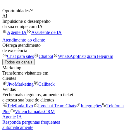
Oportunidades
AI
Impulsione o desempenho
da sua equipe com IA
Agente IA
Assistente de IA
Atendimento ao cliente
Ofereça atendimento
de excelência
Chat para sites
Chatbot
WhatsApp
Instagram
Telegram
Todos os canais
Marketing
Transforme visitantes em
clientes
JivoMarketing
Callback
Vendas
Feche mais negócios, aumente o ticket
e cresça sua base de clientes
Telefonia Jivo
Jivochat Team Chats
Integrações
Telefonia
Plus
Videochamadas
CRM
Agente IA
Responda perguntas frequentes
automaticamente