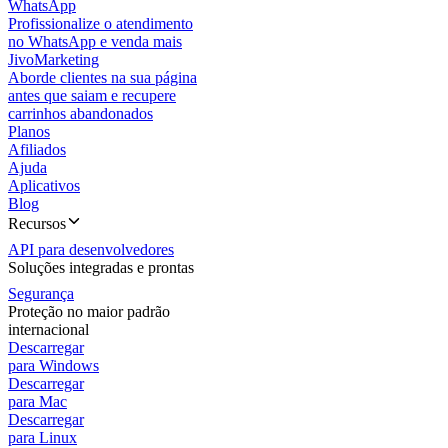
WhatsApp
Profissionalize o atendimento
no WhatsApp e venda mais
JivoMarketing
Aborde clientes na sua página
antes que saiam e recupere
carrinhos abandonados
Planos
Afiliados
Ajuda
Aplicativos
Blog
Recursos
API para desenvolvedores
Soluções integradas e prontas
Segurança
Proteção no maior padrão
internacional
Descarregar
para Windows
Descarregar
para Mac
Descarregar
para Linux