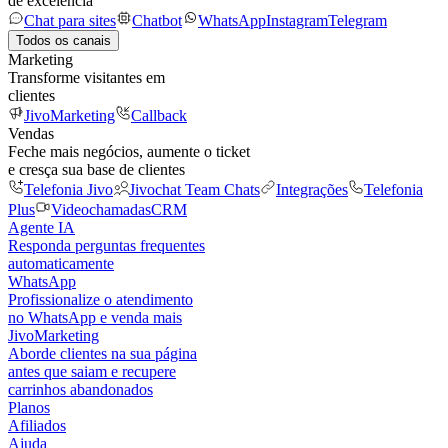
de excelência
Chat para sites
Chatbot
WhatsApp
Instagram
Telegram
Todos os canais
Marketing
Transforme visitantes em
clientes
JivoMarketing
Callback
Vendas
Feche mais negócios, aumente o ticket
e cresça sua base de clientes
Telefonia Jivo
Jivochat Team Chats
Integrações
Telefonia
Plus
Videochamadas
CRM
Agente IA
Responda perguntas frequentes
automaticamente
WhatsApp
Profissionalize o atendimento
no WhatsApp e venda mais
JivoMarketing
Aborde clientes na sua página
antes que saiam e recupere
carrinhos abandonados
Planos
Afiliados
Ajuda