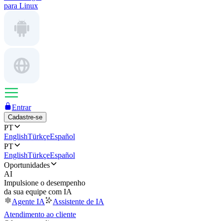
para Linux
Entrar
Cadastre-se
PT
English
Türkçe
Español
PT
English
Türkçe
Español
Oportunidades
AI
Impulsione o desempenho
da sua equipe com IA
Agente IA
Assistente de IA
Atendimento ao cliente