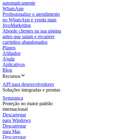
automaticamente
WhatsApp
Profissionalize o atendimento
no WhatsApp e venda mais
JivoMarketing
Aborde clientes na sua página
antes que saiam e recupere
carrinhos abandonados
Planos
Afiliados
Ajuda
Aplicativos
Blog
Recursos
API para desenvolvedores
Soluções integradas e prontas
Segurança
Proteção no maior padrão
internacional
Descarregar
para Windows
Descarregar
para Mac
Descarregar