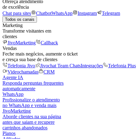
Ofereça atendimento
de excelência
Chat para sites
Chatbot
WhatsApp
Instagram
Telegram
Todos os canais
Marketing
Transforme visitantes em
clientes
JivoMarketing
Callback
Vendas
Feche mais negócios, aumente o ticket
e cresça sua base de clientes
Telefonia Jivo
Jivochat Team Chats
Integrações
Telefonia Plus
Videochamadas
CRM
Agente IA
Responda perguntas frequentes
automaticamente
WhatsApp
Profissionalize o atendimento
no WhatsApp e venda mais
JivoMarketing
Aborde clientes na sua página
antes que saiam e recupere
carrinhos abandonados
Planos
Afiliados