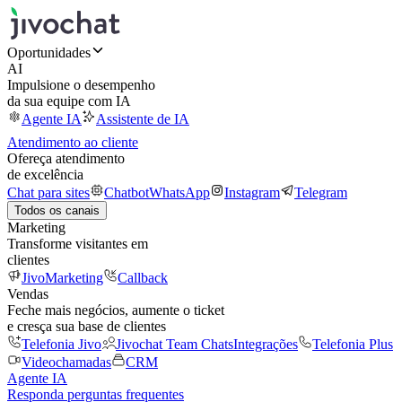
Oportunidades
AI
Impulsione o desempenho
da sua equipe com IA
Agente IA
Assistente de IA
Atendimento ao cliente
Ofereça atendimento
de excelência
Chat para sites
Chatbot
WhatsApp
Instagram
Telegram
Todos os canais
Marketing
Transforme visitantes em
clientes
JivoMarketing
Callback
Vendas
Feche mais negócios, aumente o ticket
e cresça sua base de clientes
Telefonia Jivo
Jivochat Team Chats
Integrações
Telefonia Plus
Videochamadas
CRM
Agente IA
Responda perguntas frequentes