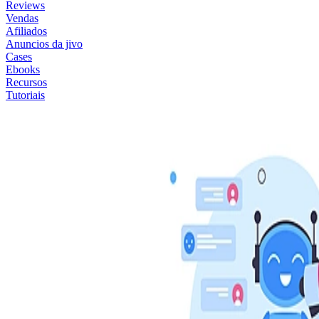
Reviews
Vendas
Afiliados
Anuncios da jivo
Cases
Ebooks
Recursos
Tutoriais