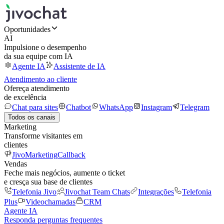
Oportunidades
AI
Impulsione o desempenho
da sua equipe com IA
Agente IA
Assistente de IA
Atendimento ao cliente
Ofereça atendimento
de excelência
Chat para sites
Chatbot
WhatsApp
Instagram
Telegram
Todos os canais
Marketing
Transforme visitantes em
clientes
JivoMarketing
Callback
Vendas
Feche mais negócios, aumente o ticket
e cresça sua base de clientes
Telefonia Jivo
Jivochat Team Chats
Integrações
Telefonia
Plus
Videochamadas
CRM
Agente IA
Responda perguntas frequentes