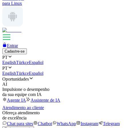
para Linux
Entrar
Cadastre-se
PT
English
Türkçe
Español
PT
English
Türkçe
Español
Oportunidades
AI
Impulsione o desempenho
da sua equipe com IA
Agente IA
Assistente de IA
Atendimento ao cliente
Ofereça atendimento
de excelência
Chat para sites
Chatbot
WhatsApp
Instagram
Telegram