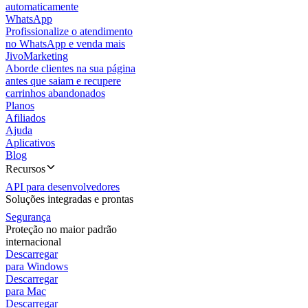
automaticamente
WhatsApp
Profissionalize o atendimento
no WhatsApp e venda mais
JivoMarketing
Aborde clientes na sua página
antes que saiam e recupere
carrinhos abandonados
Planos
Afiliados
Ajuda
Aplicativos
Blog
Recursos
API para desenvolvedores
Soluções integradas e prontas
Segurança
Proteção no maior padrão
internacional
Descarregar
para Windows
Descarregar
para Mac
Descarregar