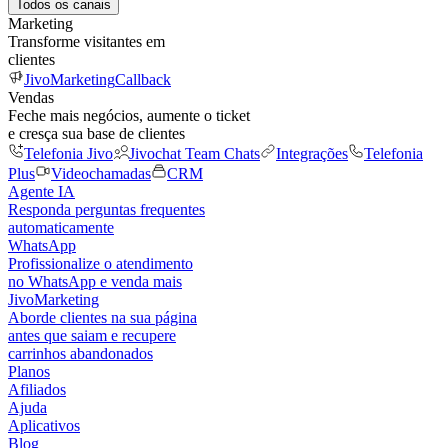
Todos os canais
Marketing
Transforme visitantes em
clientes
JivoMarketing
Callback
Vendas
Feche mais negócios, aumente o ticket
e cresça sua base de clientes
Telefonia Jivo
Jivochat Team Chats
Integrações
Telefonia
Plus
Videochamadas
CRM
Agente IA
Responda perguntas frequentes
automaticamente
WhatsApp
Profissionalize o atendimento
no WhatsApp e venda mais
JivoMarketing
Aborde clientes na sua página
antes que saiam e recupere
carrinhos abandonados
Planos
Afiliados
Ajuda
Aplicativos
Blog