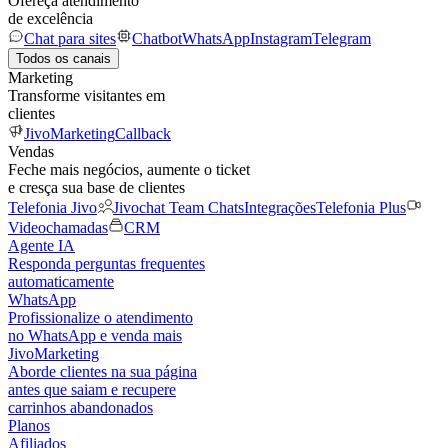
Ofereça atendimento
de excelência
Chat para sites
Chatbot
WhatsApp
Instagram
Telegram
Todos os canais
Marketing
Transforme visitantes em
clientes
JivoMarketing
Callback
Vendas
Feche mais negócios, aumente o ticket
e cresça sua base de clientes
Telefonia Jivo
Jivochat Team Chats
Integrações
Telefonia Plus
Videochamadas
CRM
Agente IA
Responda perguntas frequentes
automaticamente
WhatsApp
Profissionalize o atendimento
no WhatsApp e venda mais
JivoMarketing
Aborde clientes na sua página
antes que saiam e recupere
carrinhos abandonados
Planos
Afiliados