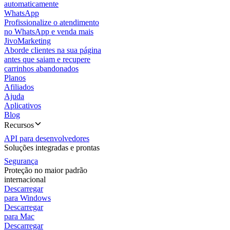
automaticamente
WhatsApp
Profissionalize o atendimento
no WhatsApp e venda mais
JivoMarketing
Aborde clientes na sua página
antes que saiam e recupere
carrinhos abandonados
Planos
Afiliados
Ajuda
Aplicativos
Blog
Recursos
API para desenvolvedores
Soluções integradas e prontas
Segurança
Proteção no maior padrão
internacional
Descarregar
para Windows
Descarregar
para Mac
Descarregar