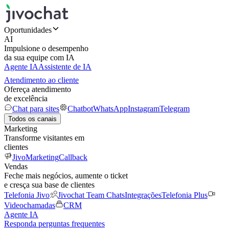
Oportunidades
AI
Impulsione o desempenho
da sua equipe com IA
Agente IA
Assistente de IA
Atendimento ao cliente
Ofereça atendimento
de excelência
Chat para sites
Chatbot
WhatsApp
Instagram
Telegram
Todos os canais
Marketing
Transforme visitantes em
clientes
JivoMarketing
Callback
Vendas
Feche mais negócios, aumente o ticket
e cresça sua base de clientes
Telefonia Jivo
Jivochat Team Chats
Integrações
Telefonia Plus
Videochamadas
CRM
Agente IA
Responda perguntas frequentes