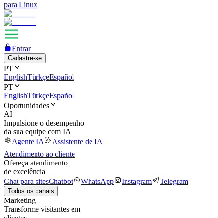
para Linux
Entrar
Cadastre-se
PT
English
Türkçe
Español
PT
English
Türkçe
Español
Oportunidades
AI
Impulsione o desempenho
da sua equipe com IA
Agente IA
Assistente de IA
Atendimento ao cliente
Ofereça atendimento
de excelência
Chat para sites
Chatbot
WhatsApp
Instagram
Telegram
Todos os canais
Marketing
Transforme visitantes em
clientes