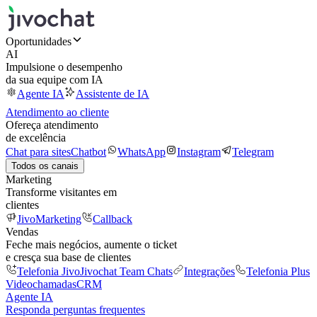
Oportunidades
AI
Impulsione o desempenho
da sua equipe com IA
Agente IA
Assistente de IA
Atendimento ao cliente
Ofereça atendimento
de excelência
Chat para sites
Chatbot
WhatsApp
Instagram
Telegram
Todos os canais
Marketing
Transforme visitantes em
clientes
JivoMarketing
Callback
Vendas
Feche mais negócios, aumente o ticket
e cresça sua base de clientes
Telefonia Jivo
Jivochat Team Chats
Integrações
Telefonia Plus
Videochamadas
CRM
Agente IA
Responda perguntas frequentes