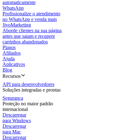
automaticamente
WhatsApp
Profissionalize o atendimento
no WhatsApp e venda mais
JivoMarketing
Aborde clientes na sua página
antes que saiam e recupere
carrinhos abandonados
Planos
Afiliados
Ajuda
Aplicativos
Blog
Recursos
API para desenvolvedores
Soluções integradas e prontas
Segurança
Proteção no maior padrão
internacional
Descarregar
para Windows
Descarregar
para Mac
Descarregar