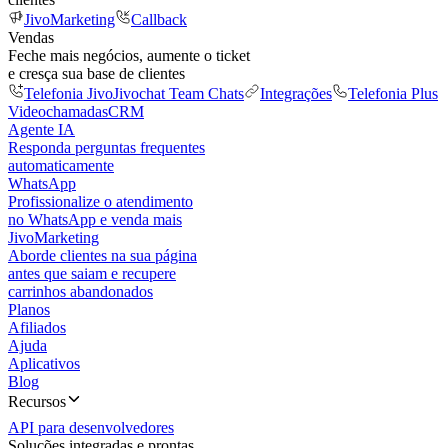
JivoMarketing
Callback
Vendas
Feche mais negócios, aumente o ticket
e cresça sua base de clientes
Telefonia Jivo
Jivochat Team Chats
Integrações
Telefonia Plus
Videochamadas
CRM
Agente IA
Responda perguntas frequentes
automaticamente
WhatsApp
Profissionalize o atendimento
no WhatsApp e venda mais
JivoMarketing
Aborde clientes na sua página
antes que saiam e recupere
carrinhos abandonados
Planos
Afiliados
Ajuda
Aplicativos
Blog
Recursos
API para desenvolvedores
Soluções integradas e prontas